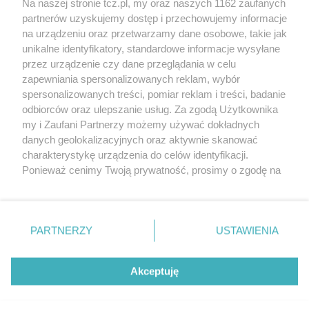
Na naszej stronie tcz.pl, my oraz naszych 1162 zaufanych
partnerów uzyskujemy dostęp i przechowujemy informacje
na urządzeniu oraz przetwarzamy dane osobowe, takie jak
unikalne identyfikatory, standardowe informacje wysyłane
przez urządzenie czy dane przeglądania w celu
zapewniania spersonalizowanych reklam, wybór
O FIRMIE
POLITYKA PRYWATNOŚCI
HOSTING
spersonalizowanych treści, pomiar reklam i treści, badanie
REKLAMA
WSPÓŁPRACA
RSS
FACEBOOK
KONTAKT
odbiorców oraz ulepszanie usług. Za zgodą Użytkownika
my i Zaufani Partnerzy możemy używać dokładnych
Nasze serwisy
danych geolokalizacyjnych oraz aktywnie skanować
charakterystykę urządzenia do celów identyfikacji.
Aktualności
Muzyka i kultura
Ponieważ cenimy Twoją prywatność, prosimy o zgodę na
Tcz24
Archiwum wydarzeń
korzystanie z tych technologii poprzez kliknięcie
Kronika Policyjna
Telewizja Internetowa
„Akceptuję”. Zgoda jest dobrowolna i zawsze możesz ją
Kalendarz imprez
Sport
zmienić/wycofać klikając przycisk ustawień prywatności
Salony urody i masażu
Żłobki i przedszkola
PARTNERZY
USTAWIENIA
Historia miasta
Zdjęcia miasta
znajdujący się w lewym dolnym rogu strony
. Niektóre
Władze miasta
Zabytki
rodzaje przetwarzania danych nie wymagają zgody
użytkownika, ale masz prawo sprzeciwić się takiemu
Akceptuję
przetwarzaniu. Preferencje będą miały zastosowania tylko
na tej witrynie.
Zainstaluj aplikację Tcz.pl w Google Play:
Android