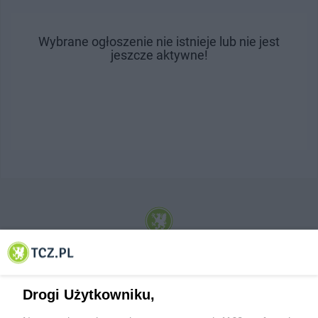
Wybrane ogłoszenie nie istnieje lub nie jest
jeszcze aktywne!
© 2001-2026 Tczew - TCZ.PL Sp. z o.o. Internetowy Serwis Informacyjny Miasta
Tczewa
Drogi Użytkowniku,