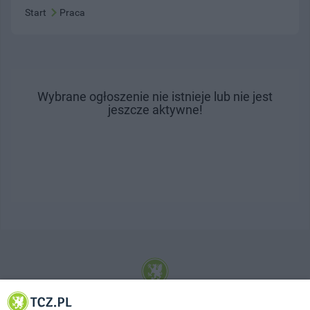
Start
Praca
Wybrane ogłoszenie nie istnieje lub nie jest
jeszcze aktywne!
© 2001-2026 Tczew - TCZ.PL Sp. z o.o. Internetowy Serwis Informacyjny Miasta
Tczewa