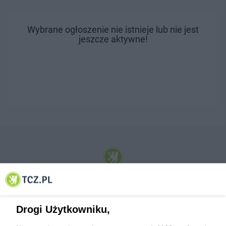
Wybrane ogłoszenie nie istnieje lub nie jest
jeszcze aktywne!
© 2001-2026 Tczew - TCZ.PL Sp. z o.o. Internetowy Serwis Informacyjny Miasta
Tczewa
Drogi Użytkowniku,