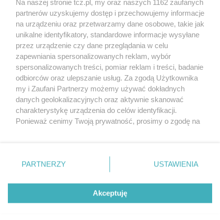
Na naszej stronie tcz.pl, my oraz naszych 1162 zaufanych
partnerów uzyskujemy dostęp i przechowujemy informacje
na urządzeniu oraz przetwarzamy dane osobowe, takie jak
unikalne identyfikatory, standardowe informacje wysyłane
przez urządzenie czy dane przeglądania w celu
zapewniania spersonalizowanych reklam, wybór
O FIRMIE
POLITYKA PRYWATNOŚCI
HOSTING
spersonalizowanych treści, pomiar reklam i treści, badanie
REKLAMA
WSPÓŁPRACA
RSS
FACEBOOK
KONTAKT
odbiorców oraz ulepszanie usług. Za zgodą Użytkownika
my i Zaufani Partnerzy możemy używać dokładnych
Nasze serwisy
danych geolokalizacyjnych oraz aktywnie skanować
charakterystykę urządzenia do celów identyfikacji.
Aktualności
Muzyka i kultura
Ponieważ cenimy Twoją prywatność, prosimy o zgodę na
Tcz24
Archiwum wydarzeń
korzystanie z tych technologii poprzez kliknięcie
Kronika Policyjna
Telewizja Internetowa
„Akceptuję”. Zgoda jest dobrowolna i zawsze możesz ją
Kalendarz imprez
Sport
zmienić/wycofać klikając przycisk ustawień prywatności
Salony urody i masażu
Żłobki i przedszkola
PARTNERZY
USTAWIENIA
Historia miasta
Zdjęcia miasta
znajdujący się w lewym dolnym rogu strony
. Niektóre
Władze miasta
Zabytki
rodzaje przetwarzania danych nie wymagają zgody
użytkownika, ale masz prawo sprzeciwić się takiemu
Akceptuję
przetwarzaniu. Preferencje będą miały zastosowania tylko
na tej witrynie.
Zainstaluj aplikację Tcz.pl w Google Play:
Android