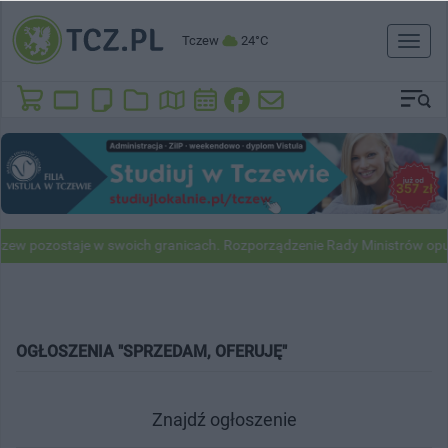
Tczew
24°C
Toggl
naviga
zew pozostaje w swoich granicach. Rozporządzenie Rady Ministrów opu
OGŁOSZENIA "SPRZEDAM, OFERUJĘ"
Znajdź ogłoszenie