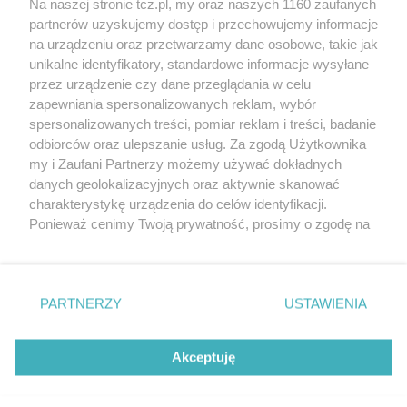
Na naszej stronie tcz.pl, my oraz naszych 1160 zaufanych
partnerów uzyskujemy dostęp i przechowujemy informacje
na urządzeniu oraz przetwarzamy dane osobowe, takie jak
unikalne identyfikatory, standardowe informacje wysyłane
przez urządzenie czy dane przeglądania w celu
zapewniania spersonalizowanych reklam, wybór
O FIRMIE
POLITYKA PRYWATNOŚCI
HOSTING
spersonalizowanych treści, pomiar reklam i treści, badanie
REKLAMA
WSPÓŁPRACA
RSS
FACEBOOK
KONTAKT
odbiorców oraz ulepszanie usług. Za zgodą Użytkownika
my i Zaufani Partnerzy możemy używać dokładnych
Nasze serwisy
danych geolokalizacyjnych oraz aktywnie skanować
charakterystykę urządzenia do celów identyfikacji.
Aktualności
Muzyka i kultura
Ponieważ cenimy Twoją prywatność, prosimy o zgodę na
Tcz24
Archiwum wydarzeń
korzystanie z tych technologii poprzez kliknięcie
Kronika Policyjna
Telewizja Internetowa
„Akceptuję”. Zgoda jest dobrowolna i zawsze możesz ją
Kalendarz imprez
Sport
zmienić/wycofać klikając przycisk ustawień prywatności
Salony urody i masażu
Żłobki i przedszkola
PARTNERZY
USTAWIENIA
Historia miasta
Zdjęcia miasta
znajdujący się w lewym dolnym rogu strony
. Niektóre
Władze miasta
Zabytki
rodzaje przetwarzania danych nie wymagają zgody
użytkownika, ale masz prawo sprzeciwić się takiemu
Akceptuję
przetwarzaniu. Preferencje będą miały zastosowania tylko
na tej witrynie.
Zainstaluj aplikację Tcz.pl w Google Play:
Android