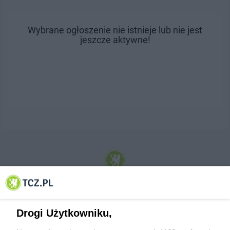
Wybrane ogłoszenie nie istnieje lub nie jest
jeszcze aktywne!
© 2001-2026 Tczew - TCZ.PL Sp. z o.o. Internetowy Serwis Informacyjny Miasta
Tczewa
Drogi Użytkowniku,