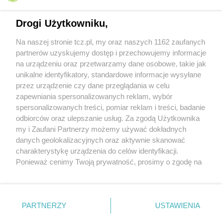
Drogi Użytkowniku,
Na naszej stronie tcz.pl, my oraz naszych 1162 zaufanych
partnerów uzyskujemy dostęp i przechowujemy informacje
na urządzeniu oraz przetwarzamy dane osobowe, takie jak
unikalne identyfikatory, standardowe informacje wysyłane
przez urządzenie czy dane przeglądania w celu
zapewniania spersonalizowanych reklam, wybór
O FIRMIE
POLITYKA PRYWATNOŚCI
HOSTING
spersonalizowanych treści, pomiar reklam i treści, badanie
REKLAMA
WSPÓŁPRACA
RSS
FACEBOOK
KONTAKT
odbiorców oraz ulepszanie usług. Za zgodą Użytkownika
my i Zaufani Partnerzy możemy używać dokładnych
Nasze serwisy
danych geolokalizacyjnych oraz aktywnie skanować
charakterystykę urządzenia do celów identyfikacji.
Aktualności
Muzyka i kultura
Ponieważ cenimy Twoją prywatność, prosimy o zgodę na
Tcz24
Archiwum wydarzeń
korzystanie z tych technologii poprzez kliknięcie
Kronika Policyjna
Telewizja Internetowa
„Akceptuję”. Zgoda jest dobrowolna i zawsze możesz ją
Kalendarz imprez
Sport
zmienić/wycofać klikając przycisk ustawień prywatności
Salony urody i masażu
Żłobki i przedszkola
PARTNERZY
USTAWIENIA
Historia miasta
Zdjęcia miasta
znajdujący się w lewym dolnym rogu strony
. Niektóre
Władze miasta
Zabytki
rodzaje przetwarzania danych nie wymagają zgody