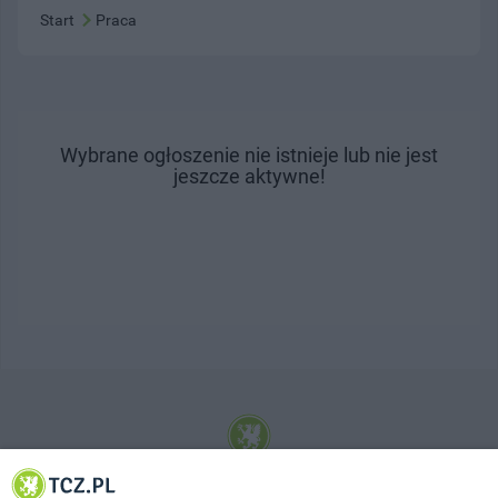
Start
Praca
Wybrane ogłoszenie nie istnieje lub nie jest
jeszcze aktywne!
© 2001-2026 Tczew - TCZ.PL Sp. z o.o. Internetowy Serwis Informacyjny Miasta
Tczewa