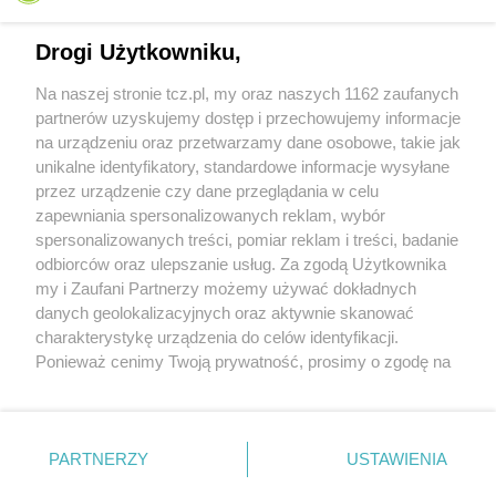
Drogi Użytkowniku,
Na naszej stronie tcz.pl, my oraz naszych 1162 zaufanych
partnerów uzyskujemy dostęp i przechowujemy informacje
na urządzeniu oraz przetwarzamy dane osobowe, takie jak
unikalne identyfikatory, standardowe informacje wysyłane
przez urządzenie czy dane przeglądania w celu
zapewniania spersonalizowanych reklam, wybór
O FIRMIE
POLITYKA PRYWATNOŚCI
HOSTING
spersonalizowanych treści, pomiar reklam i treści, badanie
REKLAMA
WSPÓŁPRACA
RSS
FACEBOOK
KONTAKT
odbiorców oraz ulepszanie usług. Za zgodą Użytkownika
my i Zaufani Partnerzy możemy używać dokładnych
Nasze serwisy
danych geolokalizacyjnych oraz aktywnie skanować
charakterystykę urządzenia do celów identyfikacji.
Aktualności
Muzyka i kultura
Ponieważ cenimy Twoją prywatność, prosimy o zgodę na
Tcz24
Archiwum wydarzeń
korzystanie z tych technologii poprzez kliknięcie
Kronika Policyjna
Telewizja Internetowa
„Akceptuję”. Zgoda jest dobrowolna i zawsze możesz ją
Kalendarz imprez
Sport
zmienić/wycofać klikając przycisk ustawień prywatności
Salony urody i masażu
Żłobki i przedszkola
PARTNERZY
USTAWIENIA
Historia miasta
Zdjęcia miasta
znajdujący się w lewym dolnym rogu strony
. Niektóre
Władze miasta
Zabytki
rodzaje przetwarzania danych nie wymagają zgody