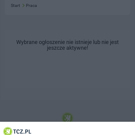
Start
Praca
Wybrane ogłoszenie nie istnieje lub nie jest
jeszcze aktywne!
© 2001-2026 Tczew - TCZ.PL Sp. z o.o. Internetowy Serwis Informacyjny Miasta
Tczewa