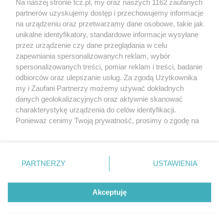
Na naszej stronie tcz.pl, my oraz naszych 1162 zaufanych
partnerów uzyskujemy dostęp i przechowujemy informacje
na urządzeniu oraz przetwarzamy dane osobowe, takie jak
unikalne identyfikatory, standardowe informacje wysyłane
przez urządzenie czy dane przeglądania w celu
zapewniania spersonalizowanych reklam, wybór
O FIRMIE
POLITYKA PRYWATNOŚCI
HOSTING
spersonalizowanych treści, pomiar reklam i treści, badanie
REKLAMA
WSPÓŁPRACA
RSS
FACEBOOK
KONTAKT
odbiorców oraz ulepszanie usług. Za zgodą Użytkownika
my i Zaufani Partnerzy możemy używać dokładnych
Nasze serwisy
danych geolokalizacyjnych oraz aktywnie skanować
charakterystykę urządzenia do celów identyfikacji.
Aktualności
Muzyka i kultura
Ponieważ cenimy Twoją prywatność, prosimy o zgodę na
Tcz24
Archiwum wydarzeń
korzystanie z tych technologii poprzez kliknięcie
Kronika Policyjna
Telewizja Internetowa
„Akceptuję”. Zgoda jest dobrowolna i zawsze możesz ją
Kalendarz imprez
Sport
zmienić/wycofać klikając przycisk ustawień prywatności
Salony urody i masażu
Żłobki i przedszkola
PARTNERZY
USTAWIENIA
Historia miasta
Zdjęcia miasta
znajdujący się w lewym dolnym rogu strony
. Niektóre
Władze miasta
Zabytki
rodzaje przetwarzania danych nie wymagają zgody
użytkownika, ale masz prawo sprzeciwić się takiemu
Akceptuję
przetwarzaniu. Preferencje będą miały zastosowania tylko
na tej witrynie.
Zainstaluj aplikację Tcz.pl w Google Play:
Android