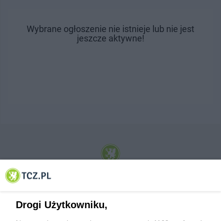
Wybrane ogłoszenie nie istnieje lub nie jest
jeszcze aktywne!
© 2001-2026 Tczew - TCZ.PL Sp. z o.o. Internetowy Serwis Informacyjny Miasta
Tczewa
Drogi Użytkowniku,