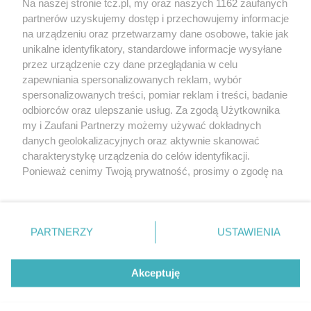
Na naszej stronie tcz.pl, my oraz naszych 1162 zaufanych
partnerów uzyskujemy dostęp i przechowujemy informacje
na urządzeniu oraz przetwarzamy dane osobowe, takie jak
unikalne identyfikatory, standardowe informacje wysyłane
przez urządzenie czy dane przeglądania w celu
zapewniania spersonalizowanych reklam, wybór
O FIRMIE
POLITYKA PRYWATNOŚCI
HOSTING
spersonalizowanych treści, pomiar reklam i treści, badanie
REKLAMA
WSPÓŁPRACA
RSS
FACEBOOK
KONTAKT
odbiorców oraz ulepszanie usług. Za zgodą Użytkownika
my i Zaufani Partnerzy możemy używać dokładnych
Nasze serwisy
danych geolokalizacyjnych oraz aktywnie skanować
charakterystykę urządzenia do celów identyfikacji.
Aktualności
Muzyka i kultura
Ponieważ cenimy Twoją prywatność, prosimy o zgodę na
Tcz24
Archiwum wydarzeń
korzystanie z tych technologii poprzez kliknięcie
Kronika Policyjna
Telewizja Internetowa
„Akceptuję”. Zgoda jest dobrowolna i zawsze możesz ją
Kalendarz imprez
Sport
zmienić/wycofać klikając przycisk ustawień prywatności
Salony urody i masażu
Żłobki i przedszkola
PARTNERZY
USTAWIENIA
Historia miasta
Zdjęcia miasta
znajdujący się w lewym dolnym rogu strony
. Niektóre
Władze miasta
Zabytki
rodzaje przetwarzania danych nie wymagają zgody
użytkownika, ale masz prawo sprzeciwić się takiemu
Akceptuję
przetwarzaniu. Preferencje będą miały zastosowania tylko
na tej witrynie.
Zainstaluj aplikację Tcz.pl w Google Play:
Android