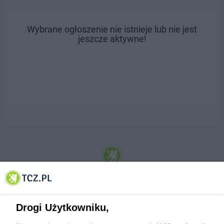
Wybrane ogłoszenie nie istnieje lub nie jest
jeszcze aktywne!
© 2001-2026 Tczew - TCZ.PL Sp. z o.o. Internetowy Serwis Informacyjny Miasta
Tczewa
Drogi Użytkowniku,