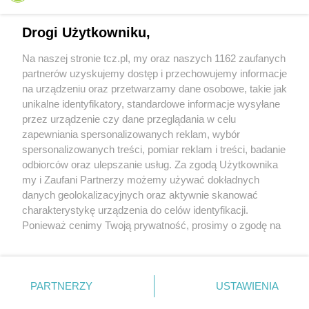
Drogi Użytkowniku,
Na naszej stronie tcz.pl, my oraz naszych 1162 zaufanych
partnerów uzyskujemy dostęp i przechowujemy informacje
na urządzeniu oraz przetwarzamy dane osobowe, takie jak
unikalne identyfikatory, standardowe informacje wysyłane
przez urządzenie czy dane przeglądania w celu
zapewniania spersonalizowanych reklam, wybór
O FIRMIE
POLITYKA PRYWATNOŚCI
HOSTING
spersonalizowanych treści, pomiar reklam i treści, badanie
REKLAMA
WSPÓŁPRACA
RSS
FACEBOOK
KONTAKT
odbiorców oraz ulepszanie usług. Za zgodą Użytkownika
my i Zaufani Partnerzy możemy używać dokładnych
Nasze serwisy
danych geolokalizacyjnych oraz aktywnie skanować
charakterystykę urządzenia do celów identyfikacji.
Aktualności
Muzyka i kultura
Ponieważ cenimy Twoją prywatność, prosimy o zgodę na
Tcz24
Archiwum wydarzeń
korzystanie z tych technologii poprzez kliknięcie
Kronika Policyjna
Telewizja Internetowa
„Akceptuję”. Zgoda jest dobrowolna i zawsze możesz ją
Kalendarz imprez
Sport
zmienić/wycofać klikając przycisk ustawień prywatności
Salony urody i masażu
Żłobki i przedszkola
PARTNERZY
USTAWIENIA
Historia miasta
Zdjęcia miasta
znajdujący się w lewym dolnym rogu strony
. Niektóre
Władze miasta
Zabytki
rodzaje przetwarzania danych nie wymagają zgody