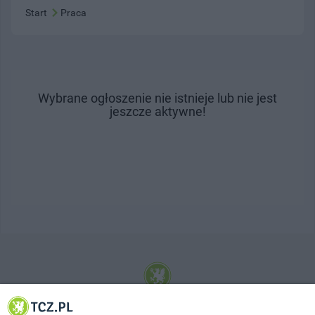
Start
Praca
Wybrane ogłoszenie nie istnieje lub nie jest
jeszcze aktywne!
© 2001-2026 Tczew - TCZ.PL Sp. z o.o. Internetowy Serwis Informacyjny Miasta
Tczewa