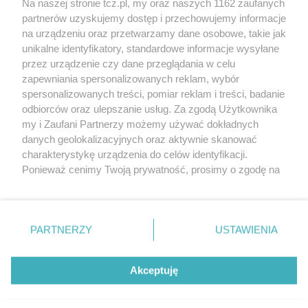
Na naszej stronie tcz.pl, my oraz naszych 1162 zaufanych
partnerów uzyskujemy dostęp i przechowujemy informacje
na urządzeniu oraz przetwarzamy dane osobowe, takie jak
unikalne identyfikatory, standardowe informacje wysyłane
przez urządzenie czy dane przeglądania w celu
zapewniania spersonalizowanych reklam, wybór
O FIRMIE
POLITYKA PRYWATNOŚCI
HOSTING
spersonalizowanych treści, pomiar reklam i treści, badanie
REKLAMA
WSPÓŁPRACA
RSS
FACEBOOK
KONTAKT
odbiorców oraz ulepszanie usług. Za zgodą Użytkownika
my i Zaufani Partnerzy możemy używać dokładnych
Nasze serwisy
danych geolokalizacyjnych oraz aktywnie skanować
charakterystykę urządzenia do celów identyfikacji.
Aktualności
Muzyka i kultura
Ponieważ cenimy Twoją prywatność, prosimy o zgodę na
Tcz24
Archiwum wydarzeń
korzystanie z tych technologii poprzez kliknięcie
Kronika Policyjna
Telewizja Internetowa
„Akceptuję”. Zgoda jest dobrowolna i zawsze możesz ją
Kalendarz imprez
Sport
zmienić/wycofać klikając przycisk ustawień prywatności
Salony urody i masażu
Żłobki i przedszkola
PARTNERZY
USTAWIENIA
Historia miasta
Zdjęcia miasta
znajdujący się w lewym dolnym rogu strony
. Niektóre
Władze miasta
Zabytki
rodzaje przetwarzania danych nie wymagają zgody
użytkownika, ale masz prawo sprzeciwić się takiemu
Akceptuję
przetwarzaniu. Preferencje będą miały zastosowania tylko
na tej witrynie.
Zainstaluj aplikację Tcz.pl w Google Play:
Android