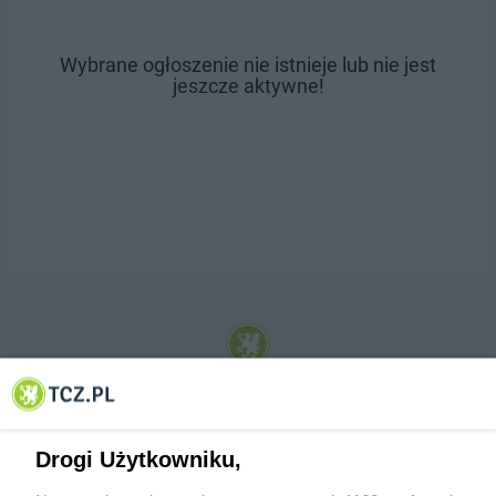
Wybrane ogłoszenie nie istnieje lub nie jest
jeszcze aktywne!
© 2001-2026 Tczew - TCZ.PL Sp. z o.o. Internetowy Serwis Informacyjny Miasta
Tczewa
Drogi Użytkowniku,