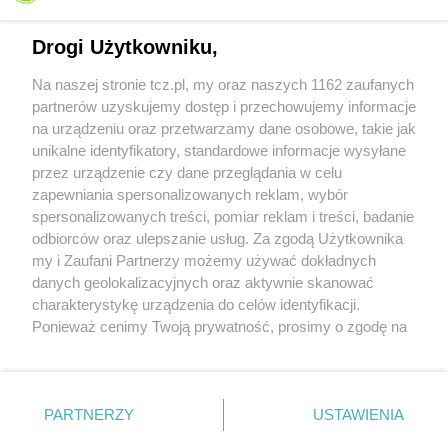
Drogi Użytkowniku,
Na naszej stronie tcz.pl, my oraz naszych 1162 zaufanych
partnerów uzyskujemy dostęp i przechowujemy informacje
na urządzeniu oraz przetwarzamy dane osobowe, takie jak
unikalne identyfikatory, standardowe informacje wysyłane
przez urządzenie czy dane przeglądania w celu
zapewniania spersonalizowanych reklam, wybór
O FIRMIE
POLITYKA PRYWATNOŚCI
HOSTING
spersonalizowanych treści, pomiar reklam i treści, badanie
REKLAMA
WSPÓŁPRACA
RSS
FACEBOOK
KONTAKT
odbiorców oraz ulepszanie usług. Za zgodą Użytkownika
my i Zaufani Partnerzy możemy używać dokładnych
Nasze serwisy
danych geolokalizacyjnych oraz aktywnie skanować
charakterystykę urządzenia do celów identyfikacji.
Aktualności
Muzyka i kultura
Ponieważ cenimy Twoją prywatność, prosimy o zgodę na
Tcz24
Archiwum wydarzeń
korzystanie z tych technologii poprzez kliknięcie
Kronika Policyjna
Telewizja Internetowa
„Akceptuję”. Zgoda jest dobrowolna i zawsze możesz ją
Kalendarz imprez
Sport
zmienić/wycofać klikając przycisk ustawień prywatności
Salony urody i masażu
Żłobki i przedszkola
PARTNERZY
USTAWIENIA
Historia miasta
Zdjęcia miasta
znajdujący się w lewym dolnym rogu strony
. Niektóre
Władze miasta
Zabytki
rodzaje przetwarzania danych nie wymagają zgody