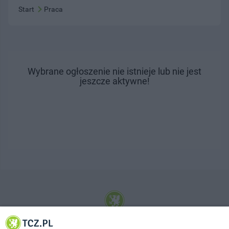
Start
Praca
Wybrane ogłoszenie nie istnieje lub nie jest
jeszcze aktywne!
© 2001-2026 Tczew - TCZ.PL Sp. z o.o. Internetowy Serwis Informacyjny Miasta
Tczewa