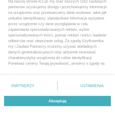
Na naszej stronie tcz.pl, my oraz naszych 1162 zaufanych
partnerów uzyskujemy dostęp i przechowujemy informacje
na urządzeniu oraz przetwarzamy dane osobowe, takie jak
unikalne identyfikatory, standardowe informacje wysyłane
przez urządzenie czy dane przeglądania w celu
zapewniania spersonalizowanych reklam, wybór
O FIRMIE
POLITYKA PRYWATNOŚCI
HOSTING
spersonalizowanych treści, pomiar reklam i treści, badanie
REKLAMA
WSPÓŁPRACA
RSS
FACEBOOK
KONTAKT
odbiorców oraz ulepszanie usług. Za zgodą Użytkownika
my i Zaufani Partnerzy możemy używać dokładnych
Nasze serwisy
danych geolokalizacyjnych oraz aktywnie skanować
charakterystykę urządzenia do celów identyfikacji.
Aktualności
Muzyka i kultura
Ponieważ cenimy Twoją prywatność, prosimy o zgodę na
Tcz24
Archiwum wydarzeń
korzystanie z tych technologii poprzez kliknięcie
Kronika Policyjna
Telewizja Internetowa
„Akceptuję”. Zgoda jest dobrowolna i zawsze możesz ją
Kalendarz imprez
Sport
zmienić/wycofać klikając przycisk ustawień prywatności
Salony urody i masażu
Żłobki i przedszkola
PARTNERZY
USTAWIENIA
Historia miasta
Zdjęcia miasta
znajdujący się w lewym dolnym rogu strony
. Niektóre
Władze miasta
Zabytki
rodzaje przetwarzania danych nie wymagają zgody
użytkownika, ale masz prawo sprzeciwić się takiemu
Akceptuję
przetwarzaniu. Preferencje będą miały zastosowania tylko
na tej witrynie.
Zainstaluj aplikację Tcz.pl w Google Play:
Android