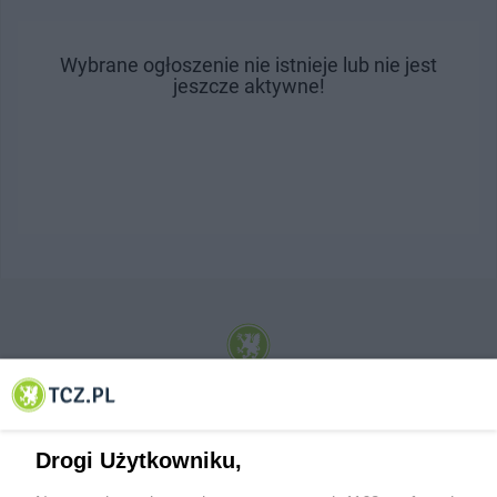
Wybrane ogłoszenie nie istnieje lub nie jest
jeszcze aktywne!
© 2001-2026 Tczew - TCZ.PL Sp. z o.o. Internetowy Serwis Informacyjny Miasta
Tczewa
Drogi Użytkowniku,