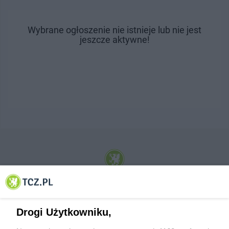
Wybrane ogłoszenie nie istnieje lub nie jest
jeszcze aktywne!
© 2001-2026 Tczew - TCZ.PL Sp. z o.o. Internetowy Serwis Informacyjny Miasta
Tczewa
Drogi Użytkowniku,