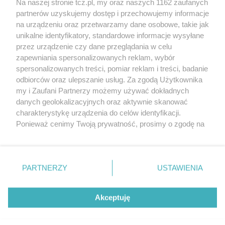
Na naszej stronie tcz.pl, my oraz naszych 1162 zaufanych
partnerów uzyskujemy dostęp i przechowujemy informacje
na urządzeniu oraz przetwarzamy dane osobowe, takie jak
unikalne identyfikatory, standardowe informacje wysyłane
przez urządzenie czy dane przeglądania w celu
zapewniania spersonalizowanych reklam, wybór
O FIRMIE
POLITYKA PRYWATNOŚCI
HOSTING
spersonalizowanych treści, pomiar reklam i treści, badanie
REKLAMA
WSPÓŁPRACA
RSS
FACEBOOK
KONTAKT
odbiorców oraz ulepszanie usług. Za zgodą Użytkownika
my i Zaufani Partnerzy możemy używać dokładnych
Nasze serwisy
danych geolokalizacyjnych oraz aktywnie skanować
charakterystykę urządzenia do celów identyfikacji.
Aktualności
Muzyka i kultura
Ponieważ cenimy Twoją prywatność, prosimy o zgodę na
Tcz24
Archiwum wydarzeń
korzystanie z tych technologii poprzez kliknięcie
Kronika Policyjna
Telewizja Internetowa
„Akceptuję”. Zgoda jest dobrowolna i zawsze możesz ją
Kalendarz imprez
Sport
zmienić/wycofać klikając przycisk ustawień prywatności
Salony urody i masażu
Żłobki i przedszkola
PARTNERZY
USTAWIENIA
Historia miasta
Zdjęcia miasta
znajdujący się w lewym dolnym rogu strony
. Niektóre
Władze miasta
Zabytki
rodzaje przetwarzania danych nie wymagają zgody
użytkownika, ale masz prawo sprzeciwić się takiemu
Akceptuję
przetwarzaniu. Preferencje będą miały zastosowania tylko
na tej witrynie.
Zainstaluj aplikację Tcz.pl w Google Play:
Android