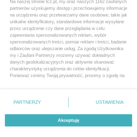
Na naszej stronie tcz.pl, my oraz naszych 1162 zaufanych
partnerów uzyskujemy dostęp i przechowujemy informacje
na urządzeniu oraz przetwarzamy dane osobowe, takie jak
unikalne identyfikatory, standardowe informacje wysyłane
przez urządzenie czy dane przeglądania w celu
zapewniania spersonalizowanych reklam, wybór
O FIRMIE
POLITYKA PRYWATNOŚCI
HOSTING
spersonalizowanych treści, pomiar reklam i treści, badanie
REKLAMA
WSPÓŁPRACA
RSS
FACEBOOK
KONTAKT
odbiorców oraz ulepszanie usług. Za zgodą Użytkownika
my i Zaufani Partnerzy możemy używać dokładnych
Nasze serwisy
danych geolokalizacyjnych oraz aktywnie skanować
charakterystykę urządzenia do celów identyfikacji.
Aktualności
Muzyka i kultura
Ponieważ cenimy Twoją prywatność, prosimy o zgodę na
Tcz24
Archiwum wydarzeń
korzystanie z tych technologii poprzez kliknięcie
Kronika Policyjna
Telewizja Internetowa
„Akceptuję”. Zgoda jest dobrowolna i zawsze możesz ją
Kalendarz imprez
Sport
zmienić/wycofać klikając przycisk ustawień prywatności
Salony urody i masażu
Żłobki i przedszkola
PARTNERZY
USTAWIENIA
Historia miasta
Zdjęcia miasta
znajdujący się w lewym dolnym rogu strony
. Niektóre
Władze miasta
Zabytki
rodzaje przetwarzania danych nie wymagają zgody
użytkownika, ale masz prawo sprzeciwić się takiemu
Akceptuję
przetwarzaniu. Preferencje będą miały zastosowania tylko
na tej witrynie.
Zainstaluj aplikację Tcz.pl w Google Play:
Android