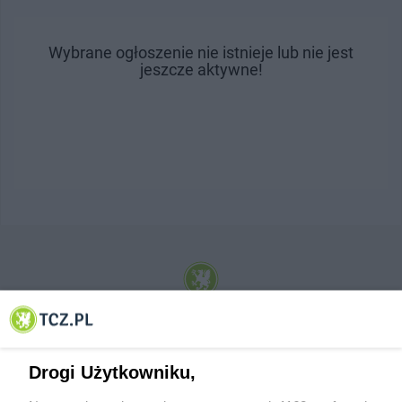
Wybrane ogłoszenie nie istnieje lub nie jest
jeszcze aktywne!
© 2001-2026 Tczew - TCZ.PL Sp. z o.o. Internetowy Serwis Informacyjny Miasta
Tczewa
Drogi Użytkowniku,