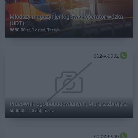
Młodszy magazynier logistyk - operator wózka
(UDT)
5650.00
zł,
1
dzień, Tczew
502448092
Pracownik ogólnobudowlanych. Murarz zbrojarz
6000.00
zł,
3
dni, Tczew
500395500