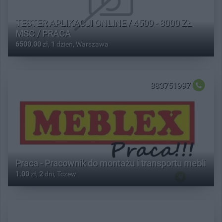
TESTER APLIKACJI ONLINE / 4500 - 8000 ZŁ
MSC / PRACA
6500.00
zł,
1
dzień, Warszawa
883751997
Praca - Pracownik do montażu i transportu mebli
1.00
zł,
2
dni, Tczew