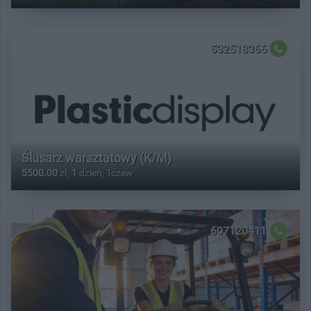
532518366
Ślusarz warsztatowy (K/M)
5500.00
zł,
1
dzień, Tczew
607120411