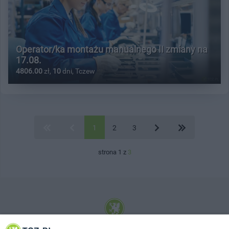
Operator/ka montażu manualnego II zmiany na
17.08.
4806.00
zł,
10
dni, Tczew
1
2
3
strona 1 z
3
© 2001-2026 Tczew - TCZ.PL Sp. z o.o. Internetowy Serwis Informacyjny Miasta