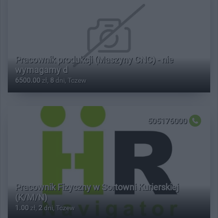
Pracownik produkcji (Maszyny CNC) - nie
wymagamy d
6500.00
zł,
8
dni, Tczew
505176000
Pracownik Fizyczny w Sortowni Kurierskiej
(K/M/N)
1.00
zł,
2
dni, Tczew