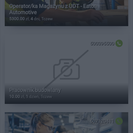
Operator/ka Magazynu z UDT - Eaton
Automotive
5300.00
zł,
4
dni, Tczew
500395500
Pracownik budowlany
10.00
zł,
1
dzień, Tczew
607120411