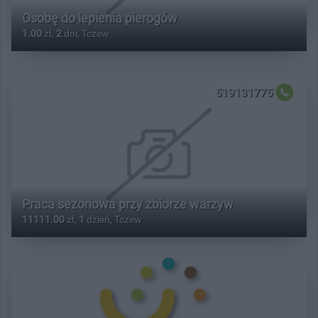
Osobę do lepienia pierogów
1.00
zł,
2
dni, Tczew
519131775
Praca sezonowa przy zbiorze warzyw
11111.00
zł,
1
dzień, Tczew