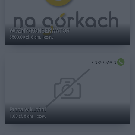
WOŹNY/KONSERWATOR
3500.00
zł,
8
dni, Tczew
508866950
Praca w kuchni
1.00
zł,
8
dni, Tczew