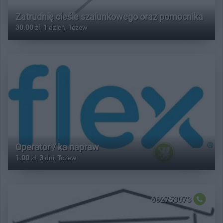
Zatrudnię cieśle szalunkowego oraz pomocnika
30.00
zł,
1
dzień, Tczew
Operator / ka napraw
1.00
zł,
3
dni, Tczew
662753073