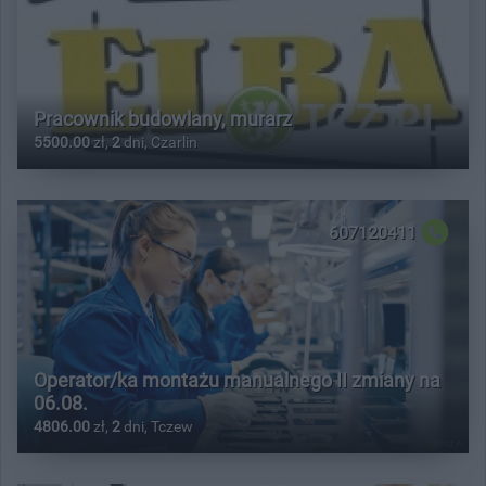
Pracownik budowlany, murarz
5500.00
zł,
2
dni, Czarlin
607120411
Operator/ka montażu manualnego II zmiany na
06.08.
4806.00
zł,
2
dni, Tczew