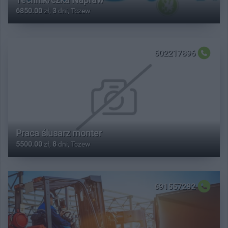
6850.00
zł,
3
dni, Tczew
602217896
Praca ślusarz monter
5500.00
zł,
8
dni, Tczew
691557292