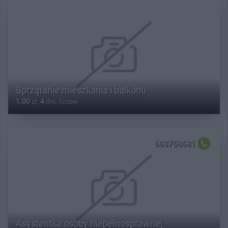
Sprzątanie mieszkania i balkonu
1.00
zł,
4
dni, Tczew
663768681
Asystentka osoby niepełnosprawnej