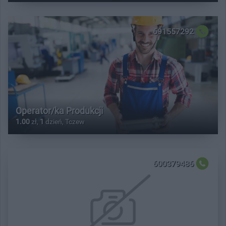
691557292
Operator/ka Produkcji
1.00
zł,
1
dzień, Tczew
600379486