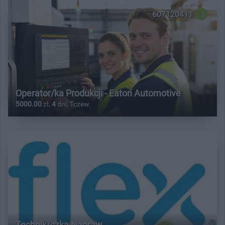
607120411
Operator/ka Produkcji - Eaton Automotive
5000.00
zł,
4
dni, Tczew
Technik/czka Napraw