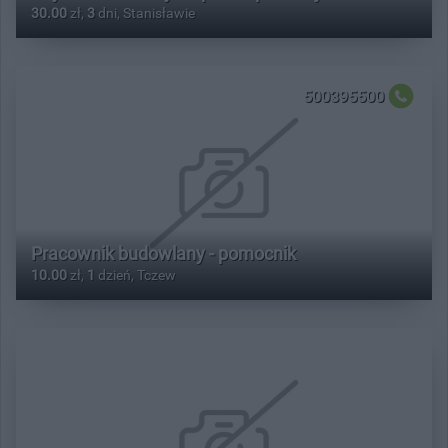
30.00
zł,
3
dni, Stanisławie
500395500
Pracownik budowlany - pomocnik
10.00
zł,
1
dzień, Tczew