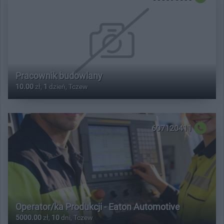
Pracownik budowlany
10.00
zł,
1
dzień, Tczew
607120411
Operator/ka Produkcji - Eaton Automotive
5000.00
zł,
10
dni, Tczew