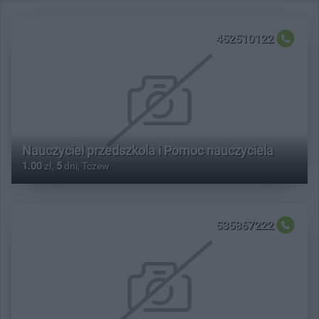
452510122
Nauczyciel przedszkola i Pomoc nauczyciela
1.00
zł,
5
dni, Tczew
535867222