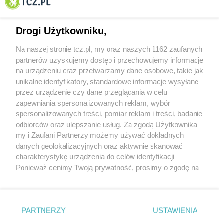
Tczewa
Drogi Użytkowniku,
Na naszej stronie tcz.pl, my oraz naszych 1162 zaufanych
partnerów uzyskujemy dostęp i przechowujemy informacje
na urządzeniu oraz przetwarzamy dane osobowe, takie jak
unikalne identyfikatory, standardowe informacje wysyłane
przez urządzenie czy dane przeglądania w celu
zapewniania spersonalizowanych reklam, wybór
O FIRMIE
POLITYKA PRYWATNOŚCI
HOSTING
spersonalizowanych treści, pomiar reklam i treści, badanie
REKLAMA
WSPÓŁPRACA
RSS
FACEBOOK
KONTAKT
odbiorców oraz ulepszanie usług. Za zgodą Użytkownika
my i Zaufani Partnerzy możemy używać dokładnych
Nasze serwisy
danych geolokalizacyjnych oraz aktywnie skanować
charakterystykę urządzenia do celów identyfikacji.
Aktualności
Muzyka i kultura
Ponieważ cenimy Twoją prywatność, prosimy o zgodę na
Tcz24
Archiwum wydarzeń
korzystanie z tych technologii poprzez kliknięcie
Kronika Policyjna
Telewizja Internetowa
„Akceptuję”. Zgoda jest dobrowolna i zawsze możesz ją
Kalendarz imprez
Sport
zmienić/wycofać klikając przycisk ustawień prywatności
Salony urody i masażu
Żłobki i przedszkola
PARTNERZY
USTAWIENIA
Historia miasta
Zdjęcia miasta
znajdujący się w lewym dolnym rogu strony
. Niektóre