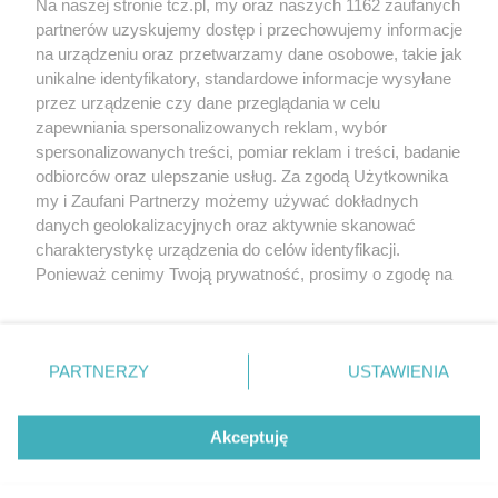
Na naszej stronie tcz.pl, my oraz naszych 1162 zaufanych
partnerów uzyskujemy dostęp i przechowujemy informacje
na urządzeniu oraz przetwarzamy dane osobowe, takie jak
unikalne identyfikatory, standardowe informacje wysyłane
przez urządzenie czy dane przeglądania w celu
zapewniania spersonalizowanych reklam, wybór
O FIRMIE
POLITYKA PRYWATNOŚCI
HOSTING
spersonalizowanych treści, pomiar reklam i treści, badanie
REKLAMA
WSPÓŁPRACA
RSS
FACEBOOK
KONTAKT
odbiorców oraz ulepszanie usług. Za zgodą Użytkownika
my i Zaufani Partnerzy możemy używać dokładnych
Nasze serwisy
danych geolokalizacyjnych oraz aktywnie skanować
charakterystykę urządzenia do celów identyfikacji.
Aktualności
Muzyka i kultura
Ponieważ cenimy Twoją prywatność, prosimy o zgodę na
Tcz24
Archiwum wydarzeń
korzystanie z tych technologii poprzez kliknięcie
Kronika Policyjna
Telewizja Internetowa
„Akceptuję”. Zgoda jest dobrowolna i zawsze możesz ją
Kalendarz imprez
Sport
zmienić/wycofać klikając przycisk ustawień prywatności
Salony urody i masażu
Żłobki i przedszkola
PARTNERZY
USTAWIENIA
Historia miasta
Zdjęcia miasta
znajdujący się w lewym dolnym rogu strony
. Niektóre
Władze miasta
Zabytki
rodzaje przetwarzania danych nie wymagają zgody
użytkownika, ale masz prawo sprzeciwić się takiemu
Akceptuję
przetwarzaniu. Preferencje będą miały zastosowania tylko
na tej witrynie.
Zainstaluj aplikację Tcz.pl w Google Play:
Android