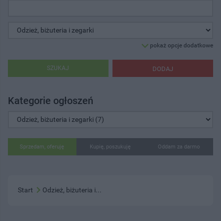
pokaż opcje dodatkowe
SZUKAJ
DODAJ
Kategorie ogłoszeń
Sprzedam, oferuję
Kupię, poszukuję
Oddam za darmo
Start
Odzież, biżuteria i...