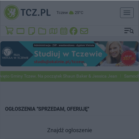
Tczew
25°C
Toggl
naviga
ięto Gminy Tczew. Na początek Shaun Baker & Jessica Jean
Samochod
OGŁOSZENIA "SPRZEDAM, OFERUJĘ"
Znajdź ogłoszenie