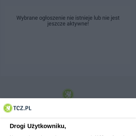
Wybrane ogłoszenie nie istnieje lub nie jest
jeszcze aktywne!
© 2001-2026 Tczew - TCZ.PL Sp. z o.o. Internetowy Serwis Informacyjny Miasta
Tczewa
Drogi Użytkowniku,