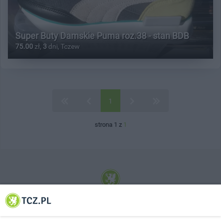
Super Buty Damskie Puma roz.38 - stan BDB
75.00
zł,
3
dni, Tczew
1
strona 1 z
1
© 2001-2026 Tczew - TCZ.PL Sp. z o.o. Internetowy Serwis Informacyjny Miasta
Tczewa