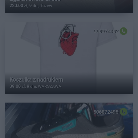
220.00
zł,
9
dni, Tczew
888974402
Koszulka z nadrukiem
39.00
zł,
9
dni, WARSZAWA
506872495