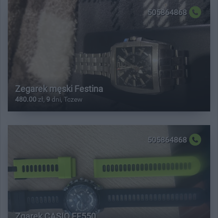
505864868
Zegarek męski Festina
480.00
zł,
9
dni, Tczew
505864868
Zgarek CASIO EF550