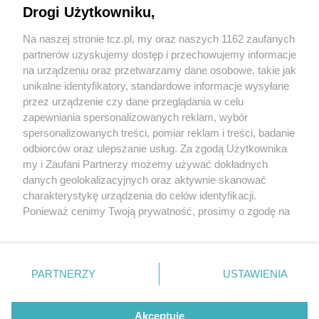
Drogi Użytkowniku,
Na naszej stronie tcz.pl, my oraz naszych 1162 zaufanych
partnerów uzyskujemy dostęp i przechowujemy informacje
na urządzeniu oraz przetwarzamy dane osobowe, takie jak
unikalne identyfikatory, standardowe informacje wysyłane
przez urządzenie czy dane przeglądania w celu
zapewniania spersonalizowanych reklam, wybór
O FIRMIE
POLITYKA PRYWATNOŚCI
HOSTING
spersonalizowanych treści, pomiar reklam i treści, badanie
REKLAMA
WSPÓŁPRACA
RSS
FACEBOOK
KONTAKT
odbiorców oraz ulepszanie usług. Za zgodą Użytkownika
my i Zaufani Partnerzy możemy używać dokładnych
Nasze serwisy
danych geolokalizacyjnych oraz aktywnie skanować
charakterystykę urządzenia do celów identyfikacji.
Aktualności
Muzyka i kultura
Ponieważ cenimy Twoją prywatność, prosimy o zgodę na
Tcz24
Archiwum wydarzeń
korzystanie z tych technologii poprzez kliknięcie
Kronika Policyjna
Telewizja Internetowa
„Akceptuję”. Zgoda jest dobrowolna i zawsze możesz ją
Kalendarz imprez
Sport
zmienić/wycofać klikając przycisk ustawień prywatności
Salony urody i masażu
Żłobki i przedszkola
PARTNERZY
USTAWIENIA
Historia miasta
Zdjęcia miasta
znajdujący się w lewym dolnym rogu strony
. Niektóre
Władze miasta
Zabytki
rodzaje przetwarzania danych nie wymagają zgody
użytkownika, ale masz prawo sprzeciwić się takiemu
Akceptuję