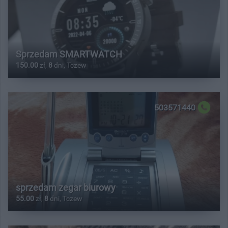
Sprzedam SMARTWATCH
150.00
zł,
8
dni, Tczew
503571440
sprzedam zegar biurowy
55.00
zł,
8
dni, Tczew