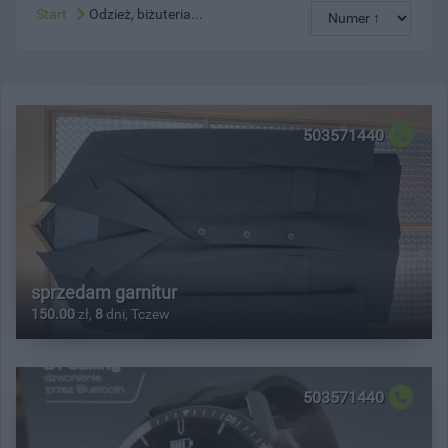
Start
Odzież, biżuteria...
503571440
sprzedam garnitur
150.00
zł,
8
dni, Tczew
503571440