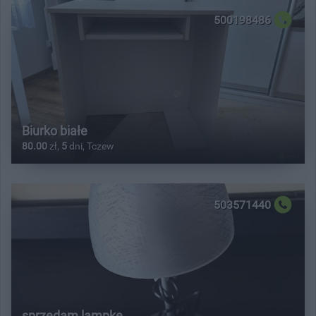
500198486
Biurko białe
80.00
zł,
5
dni, Tczew
503571440
sprzedam lampke