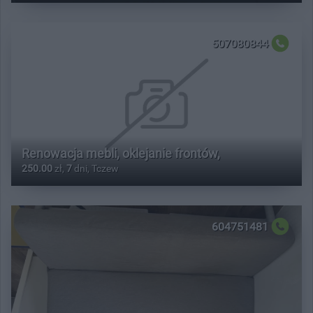
507080844
Renowacja mebli, oklejanie frontów,
250.00
zł,
7
dni, Tczew
604751481