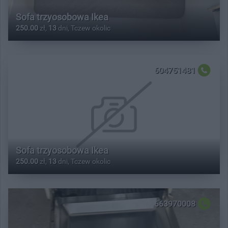
Sofa trzyosobowa Ikea
250.00
zł,
13
dni, Tczew okolic
604751481
Sofa trzyosobowa Ikea
250.00
zł,
13
dni, Tczew okolic
663970008