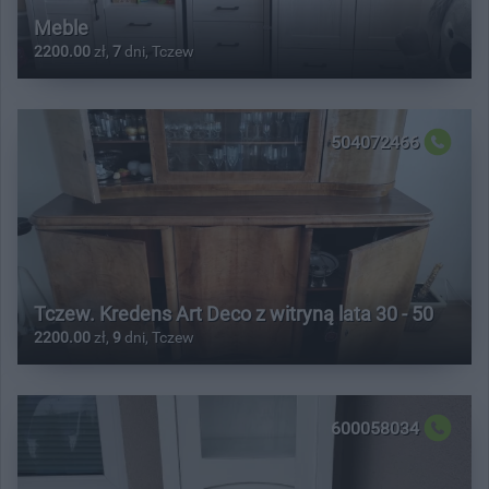
Meble
2200.00
zł,
7
dni, Tczew
504072466
Tczew. Kredens Art Deco z witryną lata 30 - 50
2200.00
zł,
9
dni, Tczew
600058034