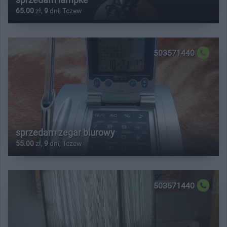
65.00
zł,
9
dni, Tczew
503571440
sprzedam zegar biurowy
55.00
zł,
9
dni, Tczew
503571440