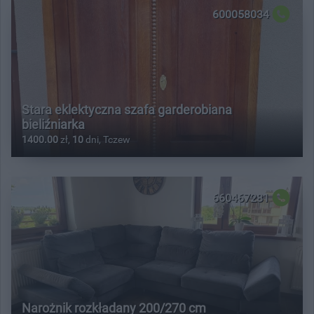
600058034
Stara eklektyczna szafa garderobiana
bieliźniarka
1400.00
zł,
10
dni, Tczew
660467281
Narożnik rozkładany 200/270 cm