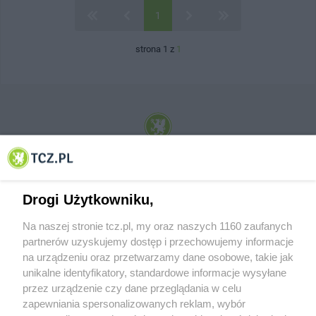
1
strona 1 z
1
© 2001-2026 Tczew - TCZ.PL Sp. z o.o. Internetowy Serwis Informacyjny Miasta
Tczewa
Drogi Użytkowniku,
Na naszej stronie tcz.pl, my oraz naszych 1160 zaufanych
partnerów uzyskujemy dostęp i przechowujemy informacje
na urządzeniu oraz przetwarzamy dane osobowe, takie jak
unikalne identyfikatory, standardowe informacje wysyłane
przez urządzenie czy dane przeglądania w celu
zapewniania spersonalizowanych reklam, wybór
O FIRMIE
POLITYKA PRYWATNOŚCI
HOSTING