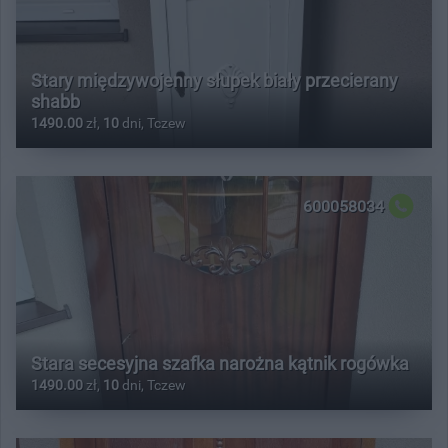
Stary międzywojenny słupek biały przecierany
shabb
1490.00
zł,
10
dni, Tczew
600058034
Stara secesyjna szafka narożna kątnik rogówka
1490.00
zł,
10
dni, Tczew