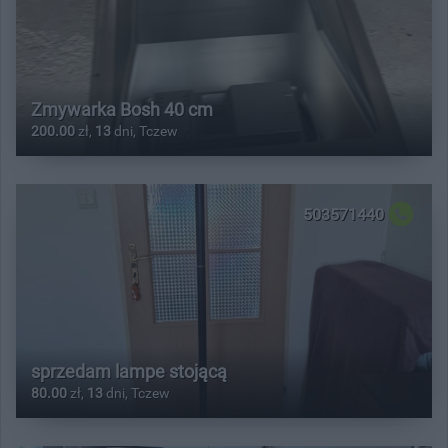
Zmywarka Bosh 40 cm
200.00
zł,
13
dni, Tczew
503571440
sprzedam lampe stojącą
80.00
zł,
13
dni, Tczew