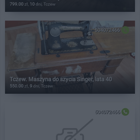
799.00
zł,
10
dni, Tczew
504072466
Tczew. Maszyna do szycia Singer, lata 40
550.00
zł,
9
dni, Tczew
504072466