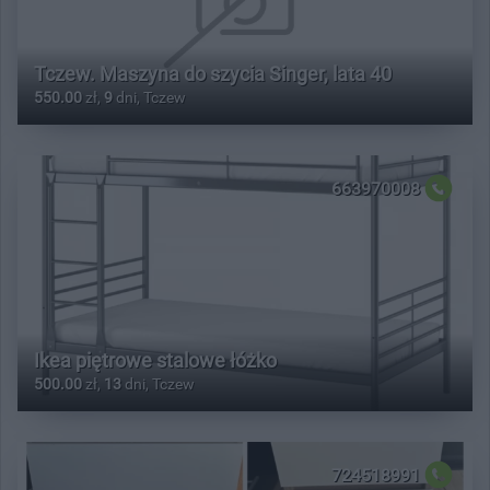
Tczew. Maszyna do szycia Singer, lata 40
550.00
zł,
9
dni, Tczew
663970008
Ikea piętrowe stalowe łóżko
500.00
zł,
13
dni, Tczew
724518991