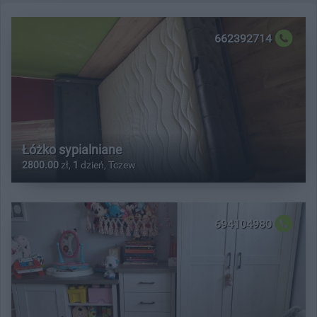
662392714
Łóżko sypialniane
2800.00
zł,
1
dzień, Tczew
694104980