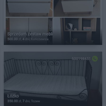
Sprzedam zestaw mebli
500.00
zł,
4
dni, Kończewice
500198451
Łóżko
350.00
zł,
7
dni, Tczew