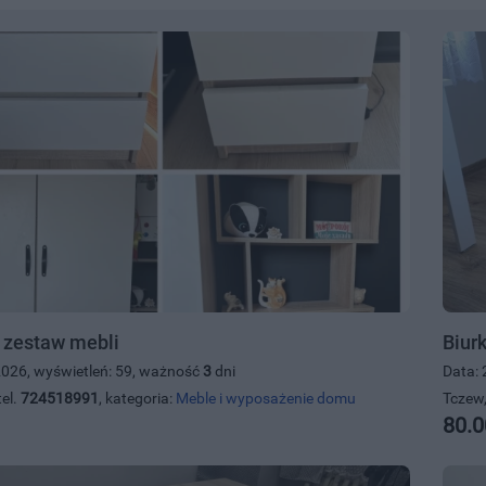
zestaw mebli
Biurk
2026, wyświetleń: 59, ważność
3
dni
Data: 
el.
724518991
, kategoria:
Meble i wyposażenie domu
Tczew,
80.0