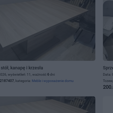
tół, kanapę i krzesła
Sprz
2026, wyświetleń: 11, ważność
6
dni
Data: 
2187407
, kategoria:
Meble i wyposażenie domu
Tczew,
200.