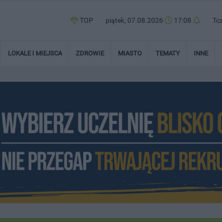
TOP
piątek, 07.08.2026
17:08
Tc
LOKALE I MIEJSCA
ZDROWIE
MIASTO
TEMATY
INNE