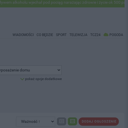
wjechał pod pociąg narażając zdrowie i życie ok 500 pasażerów! PKP a
WIADOMOŚCI
CO BĘDZIE
SPORT
TELEWIZJA
TCZ24
POGODA
pokaż opcje dodatkowe
DODAJ OGŁOSZENIE