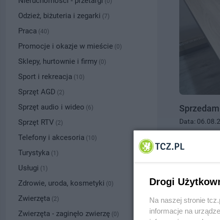
Nieruchomości - przetargi
(0)
Odzież, biżuteria i zegarki
(7)
Praca
(40)
Promocje i okazje w mieście
(0)
Sklepy, hurtownie i firmy
(0)
Sport i rekreacja
(10)
Sprzęt AGD
(2)
Sprzęt audio i wideo
Sprzedam s
(6)
Data: 06.08.
Sprzęt RTV
(2)
Tczew, tel.
51
Telefony i akcesoria
(10)
600.00 zł
Turystyka
(1)
Usługi
(1)
Drogi Użytkow
Zdrowie, uroda, kosmetyki
(0)
Zwierzęta
(2)
Na naszej stronie tc
informacje na urządze
Zwierzęta - zaginęło zwierzę
(0)