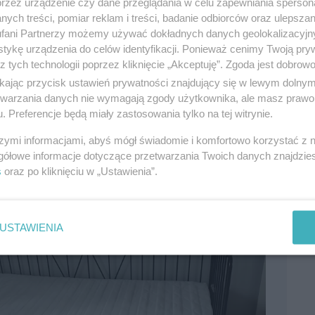
przez urządzenie czy dane przeglądania w celu zapewniania sperson
ych treści, pomiar reklam i treści, badanie odbiorców oraz ulepszan
fani Partnerzy możemy używać dokładnych danych geolokalizacyjn
tykę urządzenia do celów identyfikacji. Ponieważ cenimy Twoją pry
z tych technologii poprzez kliknięcie „Akceptuję”. Zgoda jest dobro
ikając przycisk ustawień prywatności znajdujący się w lewym dolny
etwarzania danych nie wymagają zgody użytkownika, ale masz prawo 
. Preferencje będą miały zastosowania tylko na tej witrynie.
 kanapę
Meb
szymi informacjami, abyś mógł świadomie i komfortowo korzystać z
2026, wyświetleń: 12, ważność
6
dni
Data: 
gółowe informacje dotyczące przetwarzania Twoich danych znajdzi
2187407
, kategoria:
Meble i wyposażenie domu
Tczew,
s
oraz po kliknięciu w „Ustawienia”.
2200
USTAWIENIA