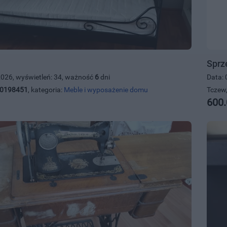
Sprz
2026, wyświetleń: 34, ważność
6
dni
Data: 
0198451
, kategoria:
Meble i wyposażenie domu
Tczew,
600.