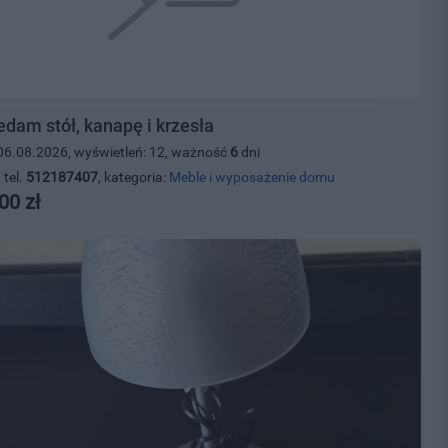
edam stół, kanapę i krzesła
06.08.2026, wyświetleń: 12, ważność
6
dni
 tel.
512187407
, kategoria:
Meble i wyposażenie domu
00 zł