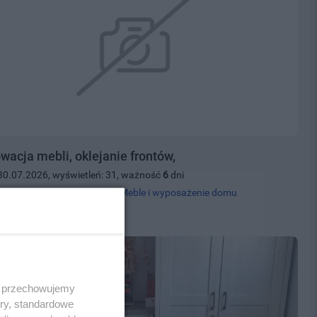
wacja mebli, oklejanie frontów,
30.07.2026, wyświetleń: 31, ważność
6
dni
 tel.
507080844
, kategoria:
Meble i wyposażenie domu
00 zł
 i przechowujemy
ory, standardowe