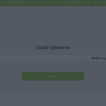
eet View na ulicach Tczewa. Aktualizują mapy
Pod wpływem alkoholu 
Znajdź ogłoszenie
SZUKAJ