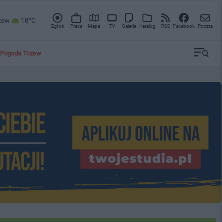
zew
18°C
Zgłoś
Praca
Mapa
TV
Galeria
Katalog
RSS
Facebook
Poczta
Pogoda Tczew