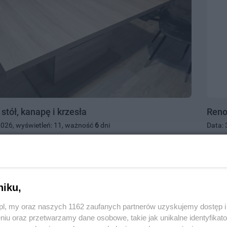
tół, kanapę i krzesła
Reno
2026, wyświetleń: 11, ważność
6
dni
Data: 
2187407
, kategoria:
Meble i wyposażenie domu
Tczew,
250.
niku,
z.pl, my oraz naszych 1162 zaufanych partnerów uzyskujemy dostęp
niu oraz przetwarzamy dane osobowe, takie jak unikalne identyfikat