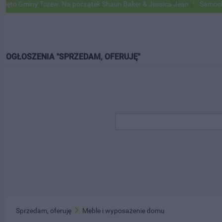
zew. Na początek Shaun Baker & Jessica Jean
Samochody Google Str
OGŁOSZENIA "SPRZEDAM, OFERUJĘ"
Sprzedam, oferuję
Meble i wyposażenie domu