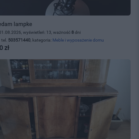
edam lampke
01.08.2026, wyświetleń: 13, ważność
8
dni
 tel.
503571440
, kategoria:
Meble i wyposażenie domu
0 zł