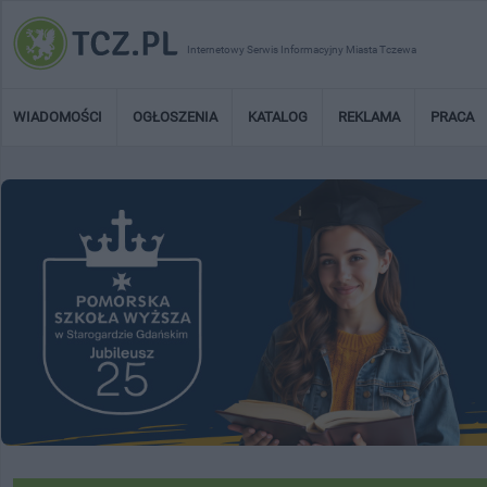
Internetowy Serwis Informacyjny Miasta Tczewa
WIADOMOŚCI
OGŁOSZENIA
KATALOG
REKLAMA
PRACA