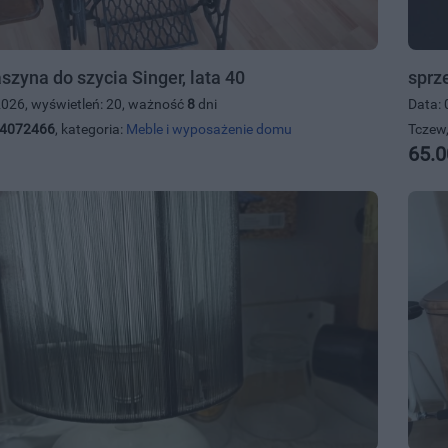
zyna do szycia Singer, lata 40
sprz
2026, wyświetleń: 20, ważność
8
dni
Data: 
4072466
, kategoria:
Meble i wyposażenie domu
Tczew,
65.0