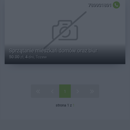
789931891
Sprzątanie mieszkań domów oraz biur
50.00
zł,
4
dni, Tczew
1
strona 1 z
1