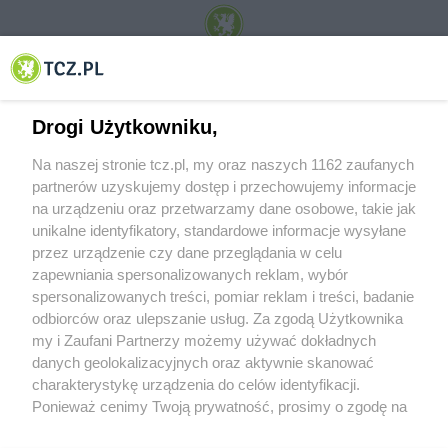
© 2001-2026 Tczew - TCZ.PL Sp. z o.o. Internetowy Serwis Informacyjny Miasta
Tczewa
Drogi Użytkowniku,
Na naszej stronie tcz.pl, my oraz naszych 1162 zaufanych
partnerów uzyskujemy dostęp i przechowujemy informacje
na urządzeniu oraz przetwarzamy dane osobowe, takie jak
unikalne identyfikatory, standardowe informacje wysyłane
przez urządzenie czy dane przeglądania w celu
zapewniania spersonalizowanych reklam, wybór
O FIRMIE
POLITYKA PRYWATNOŚCI
HOSTING
spersonalizowanych treści, pomiar reklam i treści, badanie
REKLAMA
WSPÓŁPRACA
RSS
FACEBOOK
KONTAKT
odbiorców oraz ulepszanie usług. Za zgodą Użytkownika
my i Zaufani Partnerzy możemy używać dokładnych
Nasze serwisy
danych geolokalizacyjnych oraz aktywnie skanować
charakterystykę urządzenia do celów identyfikacji.
Aktualności
Muzyka i kultura
Ponieważ cenimy Twoją prywatność, prosimy o zgodę na
Tcz24
Archiwum wydarzeń
korzystanie z tych technologii poprzez kliknięcie
Kronika Policyjna
Telewizja Internetowa