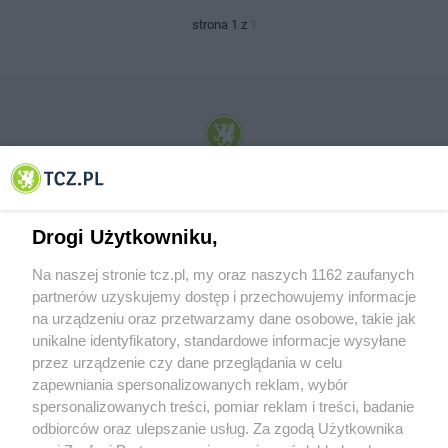
strona 1 z
1
© 2001-2026 Tczew - TCZ.PL Sp. z o.o. Internetowy Serwis Informacyjny Miasta
Tczewa
Drogi Użytkowniku,
Na naszej stronie tcz.pl, my oraz naszych 1162 zaufanych
partnerów uzyskujemy dostęp i przechowujemy informacje
na urządzeniu oraz przetwarzamy dane osobowe, takie jak
unikalne identyfikatory, standardowe informacje wysyłane
przez urządzenie czy dane przeglądania w celu
zapewniania spersonalizowanych reklam, wybór
O FIRMIE
POLITYKA PRYWATNOŚCI
HOSTING
spersonalizowanych treści, pomiar reklam i treści, badanie
REKLAMA
WSPÓŁPRACA
RSS
FACEBOOK
KONTAKT
odbiorców oraz ulepszanie usług. Za zgodą Użytkownika