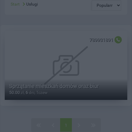
Start
Usługi
789931891
Sprzątanie mieszkań domów oraz biur
50.00
zł,
6
dni, Tczew
1