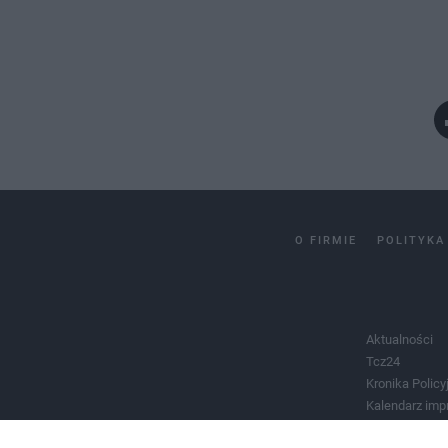
O FIRMIE
POLITYKA
Aktualności
Tcz24
Kronika Policy
Kalendarz imp
Salony urody 