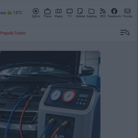
zew
15°C
Zgłoś
Praca
Mapa
TV
Galeria
Katalog
RSS
Facebook
Poczta
Pogoda Tczew