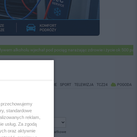
 alkoholu wjechał pod pociąg narażając zdrowie i życie ok 500 pasażer
WIADOMOŚCI
CO BĘDZIE
SPORT
TELEWIZJA
TCZ24
POGODA
 i przechowujemy
ory, standardowe
alizowanych reklam,
ie usług. Za zgodą
ych oraz aktywnie
pokaż opcje dodatkowe