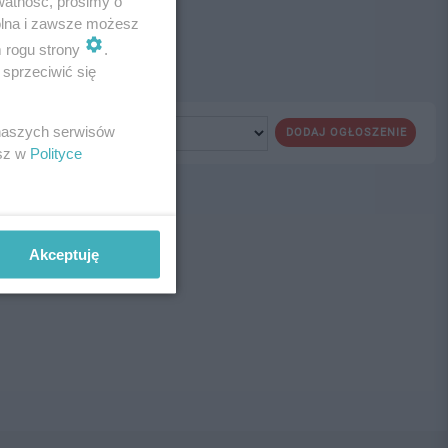
watność, prosimy o
wolna i zawsze możesz
m rogu strony
.
sprzeciwić się
 naszych serwisów
DODAJ OGŁOSZENIE
esz w
Polityce
ne!
Akceptuję