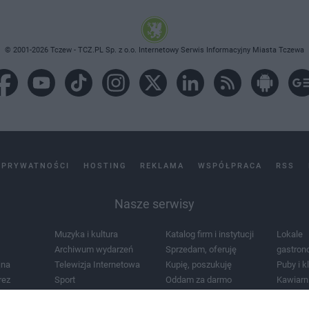
© 2001-2026 Tczew - TCZ.PL Sp. z o.o. Internetowy Serwis Informacyjny Miasta Tczewa
 PRYWATNOŚCI
HOSTING
REKLAMA
WSPÓŁPRACA
RSS
Nasze serwisy
Muzyka i kultura
Katalog firm i instytucji
Lokale
Archiwum wydarzeń
Sprzedam, oferuję
gastron
jna
Telewizja Internetowa
Kupię, poszukuję
Puby i k
rez
Sport
Oddam za darmo
Kawiarn
i masażu
Żłobki i przedszkola
Lekarze i szpitale
Noclegi