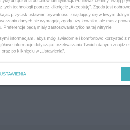
tykę urządzenia do celów identyfikacji. Ponieważ cenimy Twoją pry
z tych technologii poprzez kliknięcie „Akceptuję”. Zgoda jest dobro
SZUKAJ
ikając przycisk ustawień prywatności znajdujący się w lewym dolny
etwarzania danych nie wymagają zgody użytkownika, ale masz prawo 
. Preferencje będą miały zastosowania tylko na tej witrynie.
szymi informacjami, abyś mógł świadomie i komfortowo korzystać z
gółowe informacje dotyczące przetwarzania Twoich danych znajdzi
s
oraz po kliknięciu w „Ustawienia”.
brane ogłoszenie nie istnieje lub nie jest jeszcze aktyw
USTAWIENIA