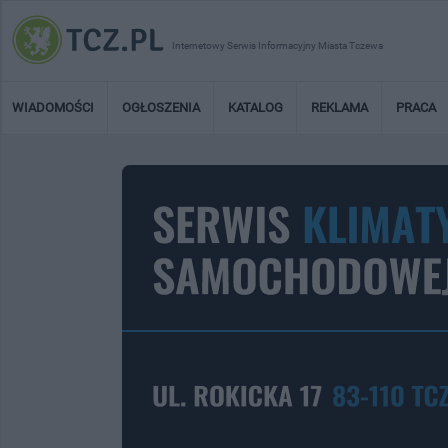
Internetowy Serwis Informacyjny Miasta Tczewa
WIADOMOŚCI
OGŁOSZENIA
KATALOG
REKLAMA
PRACA