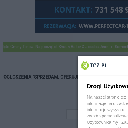
o Gminy Tczew. Na początek Shaun Baker & Jessica Jean
Samochody G
OGŁOSZENIA "SPRZEDAM, OFERUJĘ"
Drogi Użytkow
Na naszej stronie tc
informacje na urządze
informacje wysyłane 
wybór spersonalizowan
Użytkownika my i Zau