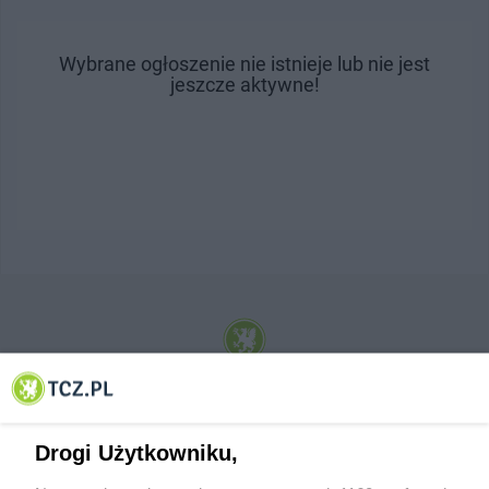
Wybrane ogłoszenie nie istnieje lub nie jest
jeszcze aktywne!
© 2001-2026 Tczew - TCZ.PL Sp. z o.o. Internetowy Serwis Informacyjny Miasta
Tczewa
Drogi Użytkowniku,