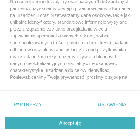
Na naszej stronie tcz.pl, my oraz naszych 1160 zaufanych
partnerów uzyskujemy dostęp i przechowujemy informacje
na urządzeniu oraz przetwarzamy dane osobowe, takie jak
unikalne identyfikatory, standardowe informacje wysyłane
przez urządzenie czy dane przeglądania w celu
zapewniania spersonalizowanych reklam, wybór
O FIRMIE
POLITYKA PRYWATNOŚCI
HOSTING
spersonalizowanych treści, pomiar reklam i treści, badanie
REKLAMA
WSPÓŁPRACA
RSS
FACEBOOK
KONTAKT
odbiorców oraz ulepszanie usług. Za zgodą Użytkownika
my i Zaufani Partnerzy możemy używać dokładnych
Nasze serwisy
danych geolokalizacyjnych oraz aktywnie skanować
charakterystykę urządzenia do celów identyfikacji.
Aktualności
Muzyka i kultura
Ponieważ cenimy Twoją prywatność, prosimy o zgodę na
Tcz24
Archiwum wydarzeń
korzystanie z tych technologii poprzez kliknięcie
Kronika Policyjna
Telewizja Internetowa
„Akceptuję”. Zgoda jest dobrowolna i zawsze możesz ją
Kalendarz imprez
Sport
zmienić/wycofać klikając przycisk ustawień prywatności
Salony urody i masażu
Żłobki i przedszkola
PARTNERZY
USTAWIENIA
Historia miasta
Zdjęcia miasta
znajdujący się w lewym dolnym rogu strony
. Niektóre
Władze miasta
Zabytki
rodzaje przetwarzania danych nie wymagają zgody
użytkownika, ale masz prawo sprzeciwić się takiemu
Akceptuję
przetwarzaniu. Preferencje będą miały zastosowania tylko
na tej witrynie.
Zainstaluj aplikację Tcz.pl w Google Play:
Android