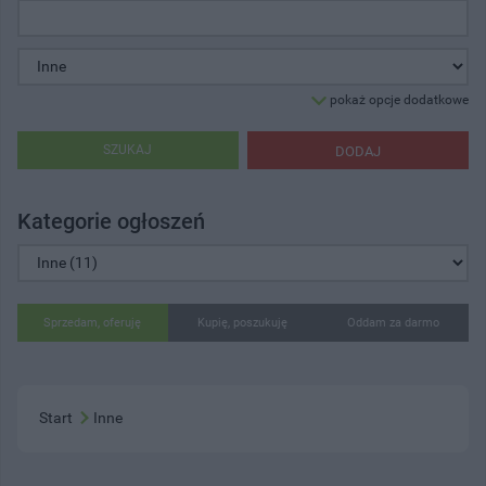
pokaż opcje dodatkowe
SZUKAJ
DODAJ
Kategorie ogłoszeń
Sprzedam, oferuję
Kupię, poszukuję
Oddam za darmo
Start
Inne