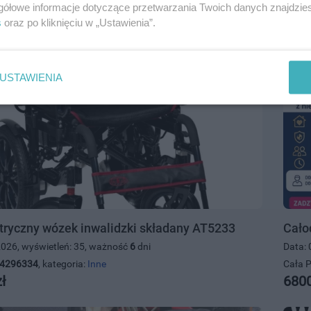
2200
gółowe informacje dotyczące przetwarzania Twoich danych znajdzi
s
oraz po kliknięciu w „Ustawienia”.
USTAWIENIA
ktryczny wózek inwalidzki składany AT5233
Cało
2026, wyświetleń: 35, ważność
6
dni
Data: 
4296334
, kategoria:
Inne
Cała P
ł
6800