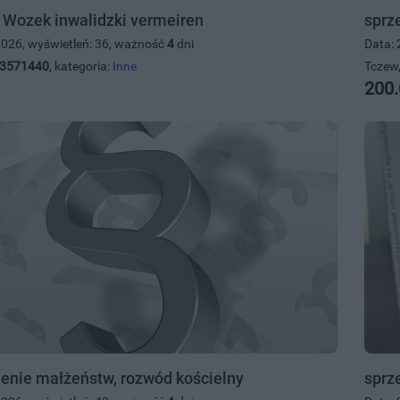
Wozek inwalidzki vermeiren
sprz
2026, wyświetleń: 36, ważność
4
dni
Data: 
3571440
, kategoria:
Inne
Tczew,
200.
enie małżeństw, rozwód kościelny
sprz