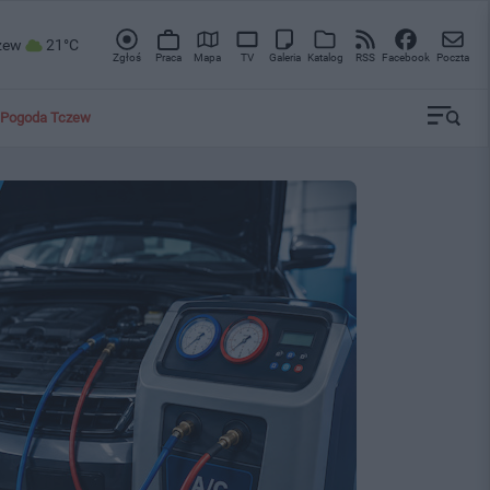
zew
21°C
Zgłoś
Praca
Mapa
TV
Galeria
Katalog
RSS
Facebook
Poczta
Pogoda Tczew