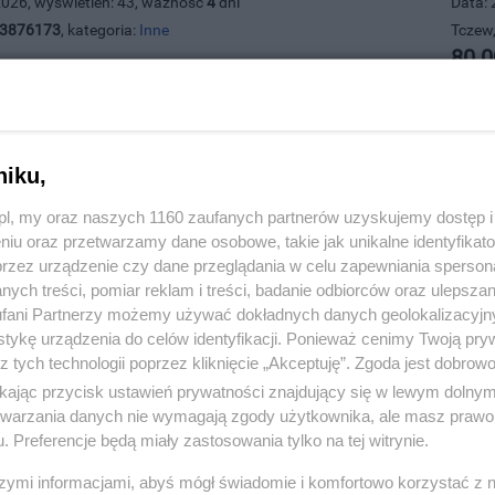
2026, wyświetleń: 43, ważność
4
dni
Data: 
3876173
, kategoria:
Inne
Tczew,
80.0
niku,
z.pl, my oraz naszych 1160 zaufanych partnerów uzyskujemy dostęp
niu oraz przetwarzamy dane osobowe, takie jak unikalne identyfikat
przez urządzenie czy dane przeglądania w celu zapewniania sperson
ych treści, pomiar reklam i treści, badanie odbiorców oraz ulepszan
fani Partnerzy możemy używać dokładnych danych geolokalizacyjn
tykę urządzenia do celów identyfikacji. Ponieważ cenimy Twoją pry
z tych technologii poprzez kliknięcie „Akceptuję”. Zgoda jest dobro
ikając przycisk ustawień prywatności znajdujący się w lewym dolny
 wózek
Sprz
etwarzania danych nie wymagają zgody użytkownika, ale masz prawo 
. Preferencje będą miały zastosowania tylko na tej witrynie.
2026, wyświetleń: 30, ważność
4
dni
Data: 
3571440
, kategoria:
Inne
Tczew,
szymi informacjami, abyś mógł świadomie i komfortowo korzystać z