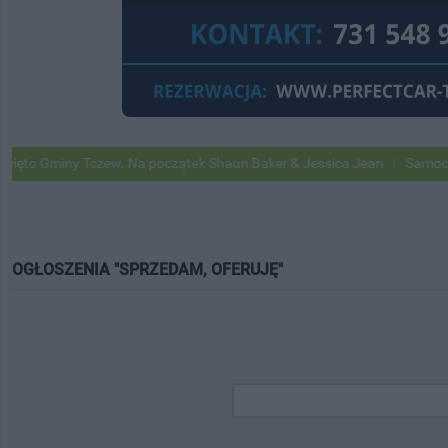
Tczew. Na początek Shaun Baker & Jessica Jean
Samochody Google St
OGŁOSZENIA "SPRZEDAM, OFERUJĘ"