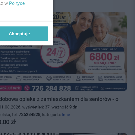
.00 zł
esz w
Polityce
Akceptuję
dobowa opieka z zamieszkaniem dla seniorów - o
01.08.2026, wyświetleń: 37, ważność
9
dni
olska, tel.
726284828
, kategoria:
Inne
.00 zł