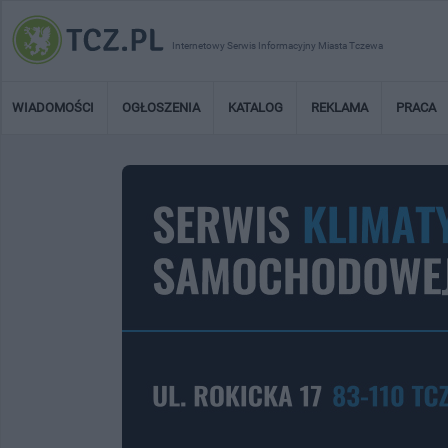
Internetowy Serwis Informacyjny Miasta Tczewa
WIADOMOŚCI
OGŁOSZENIA
KATALOG
REKLAMA
PRACA