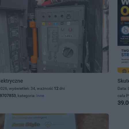
lektryczne
Skut
2026, wyświetleń: 34, ważność
12
dni
Data: 
9707853
, kategoria:
Inne
cała P
39.0