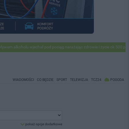
u wjechał pod pociąg narażając zdrowie i życie ok 500 pasażerów! PKP
WIADOMOŚCI
CO BĘDZIE
SPORT
TELEWIZJA
TCZ24
POGODA
pokaż opcje dodatkowe