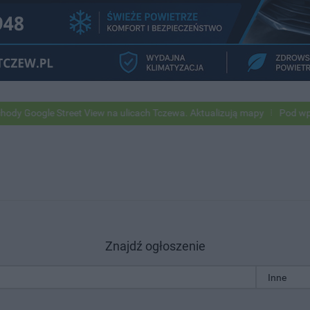
reet View na ulicach Tczewa. Aktualizują mapy
Pod wpływem alkohol
Znajdź ogłoszenie