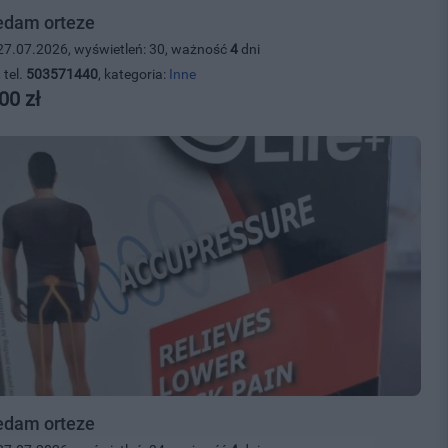
edam orteze
27.07.2026, wyświetleń: 30, ważność
4
dni
 tel.
503571440
, kategoria:
Inne
00 zł
edam orteze