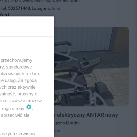
27.07.2026, wyświetleń: 34, ważność
4
dni
 tel.
503571440
, kategoria:
Inne
0 zł
 i przechowujemy
ory, standardowe
alizowanych reklam,
ie usług. Za zgodą
ych oraz aktywnie
watność, prosimy o
wolna i zawsze możesz
m rogu strony
.
edam wózek inwalidzki elektryczny ANTAR nowy
sprzeciwić się
27.07.2026, wyświetleń: 35, ważność
4
dni
 tel.
503571440
, kategoria:
Inne
 naszych serwisów