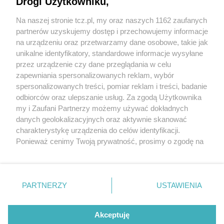
Drogi Użytkowniku,
Na naszej stronie tcz.pl, my oraz naszych 1162 zaufanych
partnerów uzyskujemy dostęp i przechowujemy informacje
na urządzeniu oraz przetwarzamy dane osobowe, takie jak
unikalne identyfikatory, standardowe informacje wysyłane
przez urządzenie czy dane przeglądania w celu
zapewniania spersonalizowanych reklam, wybór
O FIRMIE
POLITYKA PRYWATNOŚCI
HOSTING
spersonalizowanych treści, pomiar reklam i treści, badanie
REKLAMA
WSPÓŁPRACA
RSS
FACEBOOK
KONTAKT
odbiorców oraz ulepszanie usług. Za zgodą Użytkownika
my i Zaufani Partnerzy możemy używać dokładnych
Nasze serwisy
danych geolokalizacyjnych oraz aktywnie skanować
charakterystykę urządzenia do celów identyfikacji.
Aktualności
Muzyka i kultura
Ponieważ cenimy Twoją prywatność, prosimy o zgodę na
Tcz24
Archiwum wydarzeń
korzystanie z tych technologii poprzez kliknięcie
Kronika Policyjna
Telewizja Internetowa
„Akceptuję”. Zgoda jest dobrowolna i zawsze możesz ją
Kalendarz imprez
Sport
zmienić/wycofać klikając przycisk ustawień prywatności
Salony urody i masażu
Żłobki i przedszkola
PARTNERZY
USTAWIENIA
Historia miasta
Zdjęcia miasta
znajdujący się w lewym dolnym rogu strony
. Niektóre
Władze miasta
Zabytki
rodzaje przetwarzania danych nie wymagają zgody
użytkownika, ale masz prawo sprzeciwić się takiemu
Akceptuję
przetwarzaniu. Preferencje będą miały zastosowania tylko