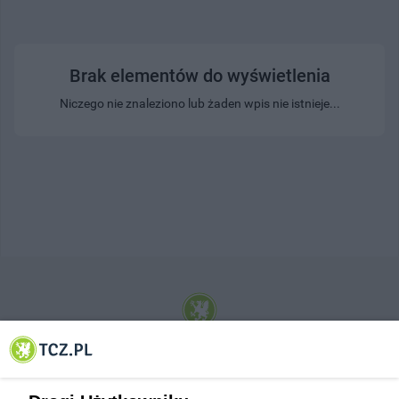
Brak elementów do wyświetlenia
Niczego nie znaleziono lub żaden wpis nie istnieje...
© 2001-2026 Tczew - TCZ.PL Sp. z o.o. Internetowy Serwis Informacyjny Miasta
Tczewa