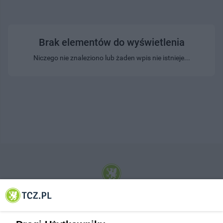
Brak elementów do wyświetlenia
Niczego nie znaleziono lub żaden wpis nie istnieje...
© 2001-2026 Tczew - TCZ.PL Sp. z o.o. Internetowy Serwis Informacyjny Miasta
Tczewa