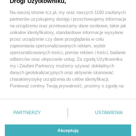
Drogi Użytkowniku,
Na naszej stronie tcz.pl, my oraz naszych 1160 zaufanych
partnerów uzyskujemy dostęp i przechowujemy informacje
na urządzeniu oraz przetwarzamy dane osobowe, takie jak
unikalne identyfikatory, standardowe informacje wysyłane
przez urządzenie czy dane przeglądania w celu
zapewniania spersonalizowanych reklam, wybór
O FIRMIE
POLITYKA PRYWATNOŚCI
HOSTING
spersonalizowanych treści, pomiar reklam i treści, badanie
REKLAMA
WSPÓŁPRACA
RSS
FACEBOOK
KONTAKT
odbiorców oraz ulepszanie usług. Za zgodą Użytkownika
my i Zaufani Partnerzy możemy używać dokładnych
Nasze serwisy
danych geolokalizacyjnych oraz aktywnie skanować
charakterystykę urządzenia do celów identyfikacji.
Aktualności
Muzyka i kultura
Ponieważ cenimy Twoją prywatność, prosimy o zgodę na
Tcz24
Archiwum wydarzeń
korzystanie z tych technologii poprzez kliknięcie
Kronika Policyjna
Telewizja Internetowa
„Akceptuję”. Zgoda jest dobrowolna i zawsze możesz ją
Kalendarz imprez
Sport
zmienić/wycofać klikając przycisk ustawień prywatności
Salony urody i masażu
Żłobki i przedszkola
PARTNERZY
USTAWIENIA
Historia miasta
Zdjęcia miasta
znajdujący się w lewym dolnym rogu strony
. Niektóre
Władze miasta
Zabytki
rodzaje przetwarzania danych nie wymagają zgody
użytkownika, ale masz prawo sprzeciwić się takiemu
Akceptuję
przetwarzaniu. Preferencje będą miały zastosowania tylko