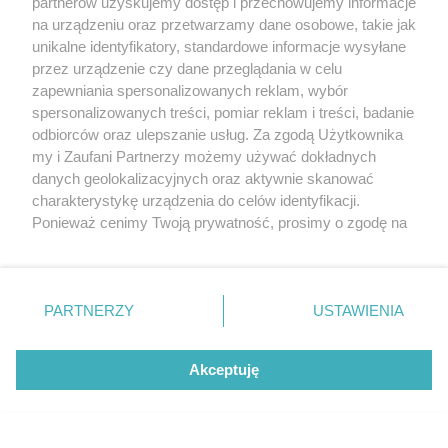
partnerów uzyskujemy dostęp i przechowujemy informacje
na urządzeniu oraz przetwarzamy dane osobowe, takie jak
unikalne identyfikatory, standardowe informacje wysyłane
przez urządzenie czy dane przeglądania w celu
zapewniania spersonalizowanych reklam, wybór
O FIRMIE
POLITYKA PRYWATNOŚCI
HOSTING
spersonalizowanych treści, pomiar reklam i treści, badanie
REKLAMA
WSPÓŁPRACA
RSS
FACEBOOK
KONTAKT
odbiorców oraz ulepszanie usług. Za zgodą Użytkownika
my i Zaufani Partnerzy możemy używać dokładnych
Nasze serwisy
danych geolokalizacyjnych oraz aktywnie skanować
charakterystykę urządzenia do celów identyfikacji.
Aktualności
Muzyka i kultura
Ponieważ cenimy Twoją prywatność, prosimy o zgodę na
Tcz24
Archiwum wydarzeń
korzystanie z tych technologii poprzez kliknięcie
Kronika Policyjna
Telewizja Internetowa
„Akceptuję”. Zgoda jest dobrowolna i zawsze możesz ją
Kalendarz imprez
Sport
zmienić/wycofać klikając przycisk ustawień prywatności
Salony urody i masażu
Żłobki i przedszkola
PARTNERZY
USTAWIENIA
Historia miasta
Zdjęcia miasta
znajdujący się w lewym dolnym rogu strony
. Niektóre
Władze miasta
Zabytki
rodzaje przetwarzania danych nie wymagają zgody
użytkownika, ale masz prawo sprzeciwić się takiemu
Akceptuję
przetwarzaniu. Preferencje będą miały zastosowania tylko
na tej witrynie.
Zainstaluj aplikację Tcz.pl w Google Play:
Android
Zapoznaj się z poniższymi informacjami, abyś mógł