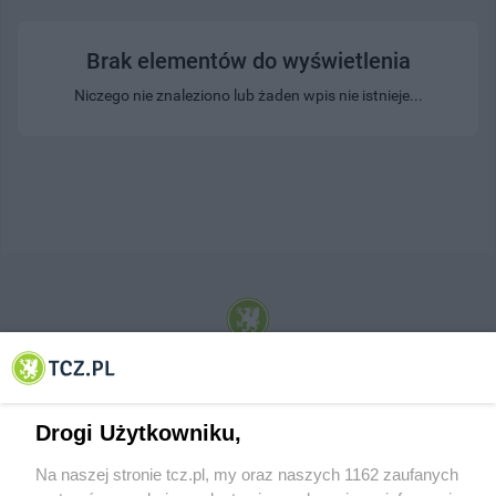
Brak elementów do wyświetlenia
Niczego nie znaleziono lub żaden wpis nie istnieje...
© 2001-2026 Tczew - TCZ.PL Sp. z o.o. Internetowy Serwis Informacyjny Miasta
Tczewa
Drogi Użytkowniku,
Na naszej stronie tcz.pl, my oraz naszych 1162 zaufanych