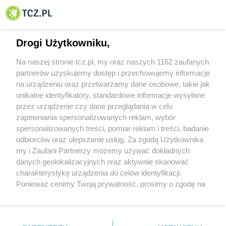
© 2001-2026 Tczew - TCZ.PL Sp. z o.o. Internetowy Serwis Informacyjny Miasta
Tczewa
Drogi Użytkowniku,
Na naszej stronie tcz.pl, my oraz naszych 1162 zaufanych
partnerów uzyskujemy dostęp i przechowujemy informacje
na urządzeniu oraz przetwarzamy dane osobowe, takie jak
unikalne identyfikatory, standardowe informacje wysyłane
przez urządzenie czy dane przeglądania w celu
zapewniania spersonalizowanych reklam, wybór
O FIRMIE
POLITYKA PRYWATNOŚCI
HOSTING
spersonalizowanych treści, pomiar reklam i treści, badanie
REKLAMA
WSPÓŁPRACA
RSS
FACEBOOK
KONTAKT
odbiorców oraz ulepszanie usług. Za zgodą Użytkownika
my i Zaufani Partnerzy możemy używać dokładnych
Nasze serwisy
danych geolokalizacyjnych oraz aktywnie skanować
charakterystykę urządzenia do celów identyfikacji.
Aktualności
Muzyka i kultura
Ponieważ cenimy Twoją prywatność, prosimy o zgodę na
Tcz24
Archiwum wydarzeń
korzystanie z tych technologii poprzez kliknięcie
Kronika Policyjna
Telewizja Internetowa
„Akceptuję”. Zgoda jest dobrowolna i zawsze możesz ją
Kalendarz imprez
Sport
zmienić/wycofać klikając przycisk ustawień prywatności
Salony urody i masażu
Żłobki i przedszkola