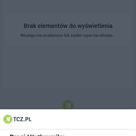
Brak elementów do wyświetlenia
Niczego nie znaleziono lub żaden wpis nie istnieje...
© 2001-2026 Tczew - TCZ.PL Sp. z o.o. Internetowy Serwis Informacyjny Miasta
Tczewa