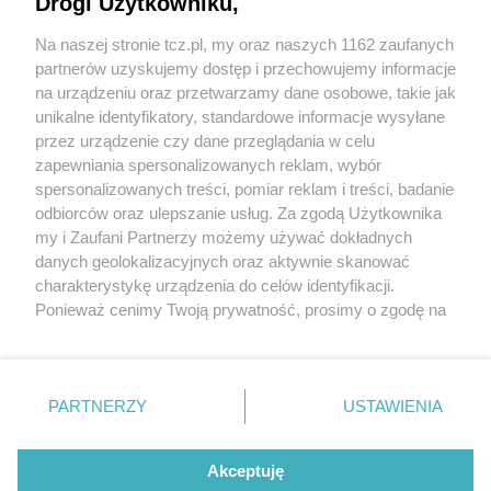
Drogi Użytkowniku,
Na naszej stronie tcz.pl, my oraz naszych 1162 zaufanych
partnerów uzyskujemy dostęp i przechowujemy informacje
na urządzeniu oraz przetwarzamy dane osobowe, takie jak
unikalne identyfikatory, standardowe informacje wysyłane
przez urządzenie czy dane przeglądania w celu
zapewniania spersonalizowanych reklam, wybór
O FIRMIE
POLITYKA PRYWATNOŚCI
HOSTING
spersonalizowanych treści, pomiar reklam i treści, badanie
REKLAMA
WSPÓŁPRACA
RSS
FACEBOOK
KONTAKT
odbiorców oraz ulepszanie usług. Za zgodą Użytkownika
my i Zaufani Partnerzy możemy używać dokładnych
Nasze serwisy
danych geolokalizacyjnych oraz aktywnie skanować
charakterystykę urządzenia do celów identyfikacji.
Aktualności
Muzyka i kultura
Ponieważ cenimy Twoją prywatność, prosimy o zgodę na
Tcz24
Archiwum wydarzeń
korzystanie z tych technologii poprzez kliknięcie
Kronika Policyjna
Telewizja Internetowa
„Akceptuję”. Zgoda jest dobrowolna i zawsze możesz ją
Kalendarz imprez
Sport
zmienić/wycofać klikając przycisk ustawień prywatności
Salony urody i masażu
Żłobki i przedszkola
PARTNERZY
USTAWIENIA
Historia miasta
Zdjęcia miasta
znajdujący się w lewym dolnym rogu strony
. Niektóre
Władze miasta
Zabytki
rodzaje przetwarzania danych nie wymagają zgody
użytkownika, ale masz prawo sprzeciwić się takiemu
Akceptuję
przetwarzaniu. Preferencje będą miały zastosowania tylko