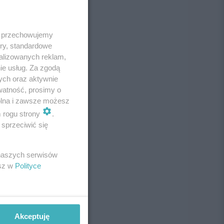
 i przechowujemy
ory, standardowe
alizowanych reklam,
ie usług. Za zgodą
ych oraz aktywnie
watność, prosimy o
wolna i zawsze możesz
m rogu strony
.
sprzeciwić się
 naszych serwisów
esz w
Polityce
Akceptuję