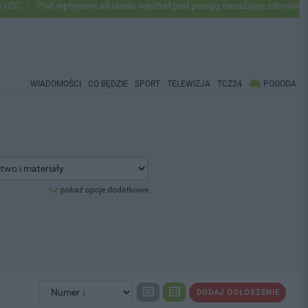
Pod wpływem alkoholu wjechał pod pociąg narażając zdrowie i życie 
WIADOMOŚCI
CO BĘDZIE
SPORT
TELEWIZJA
TCZ24
POGODA
pokaż opcje dodatkowe
DODAJ OGŁOSZENIE