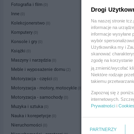
Fotografia i film
(0)
Drogi Użytkow
Inne
(0)
Na naszej stronie tc
Kolekcjonerstwo
(0)
informacje na urządze
Komputery
(0)
informacje wysyłane 
wybór spersonalizowan
Konsole i gry
(0)
Użytkownika my i Zau
Książki
(0)
skanować charakterys
Maszyny i narzędzia
zgodę na korzystanie 
(0)
ją zmienić/wycofać kl
Meble i wyposażenie domu
(2)
Niektóre rodzaje prz
Motoryzacja - części
(0)
takiemu przetwarzaniu
Motoryzacja - motory, motocykle
(0)
Zapoznaj się z poniż
Motoryzacja - samochody
(0)
internetowych. Szcze
Prywatności
i
Cookie
Muzyka i sztuka
(0)
Nauka i korepetycje
(0)
Nieruchomości
(0)
PARTNERZY