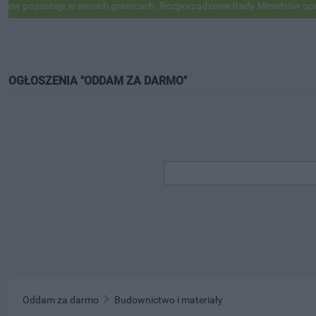
ozostaje w swoich granicach. Rozporządzenie Rady Ministrów opublik
OGŁOSZENIA "ODDAM ZA DARMO"
Oddam za darmo
Budownictwo i materiały