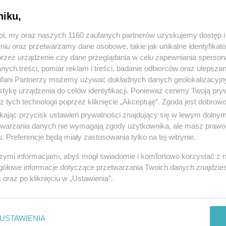
niku,
z.pl, my oraz naszych 1160 zaufanych partnerów uzyskujemy dostęp
niu oraz przetwarzamy dane osobowe, takie jak unikalne identyfikat
przez urządzenie czy dane przeglądania w celu zapewniania sperson
ych treści, pomiar reklam i treści, badanie odbiorców oraz ulepszan
fani Partnerzy możemy używać dokładnych danych geolokalizacyjn
tykę urządzenia do celów identyfikacji. Ponieważ cenimy Twoją pry
z tych technologii poprzez kliknięcie „Akceptuję”. Zgoda jest dobro
ikając przycisk ustawień prywatności znajdujący się w lewym dolny
etwarzania danych nie wymagają zgody użytkownika, ale masz prawo 
. Preferencje będą miały zastosowania tylko na tej witrynie.
szymi informacjami, abyś mógł świadomie i komfortowo korzystać z
gółowe informacje dotyczące przetwarzania Twoich danych znajdzi
s
oraz po kliknięciu w „Ustawienia”.
USTAWIENIA