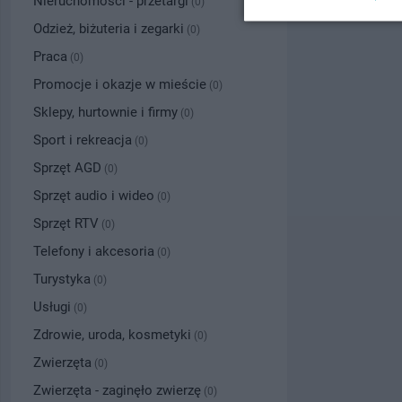
Nieruchomości - przetargi
(0)
Odzież, biżuteria i zegarki
(0)
Praca
(0)
Promocje i okazje w mieście
(0)
Sklepy, hurtownie i firmy
(0)
Sport i rekreacja
(0)
Sprzęt AGD
(0)
Sprzęt audio i wideo
(0)
Sprzęt RTV
(0)
Telefony i akcesoria
(0)
Turystyka
(0)
Usługi
(0)
Zdrowie, uroda, kosmetyki
(0)
Zwierzęta
(0)
Zwierzęta - zaginęło zwierzę
(0)