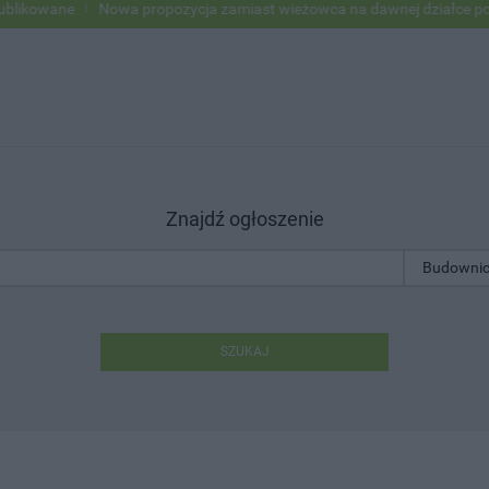
owane
Nowa propozycja zamiast wieżowca na dawnej działce po USC
Znajdź ogłoszenie
SZUKAJ