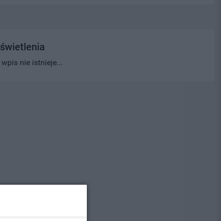
świetlenia
pis nie istnieje...