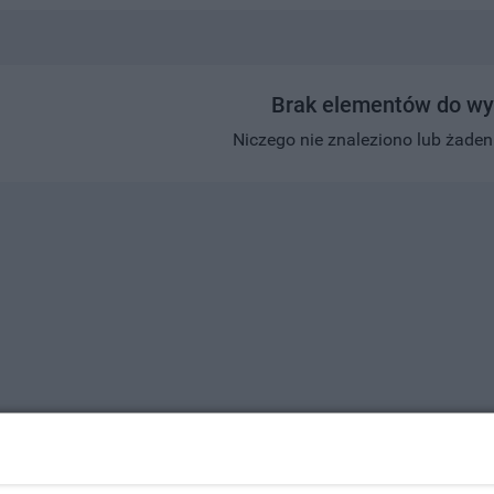
Brak elementów do wy
Niczego nie znaleziono lub żaden w