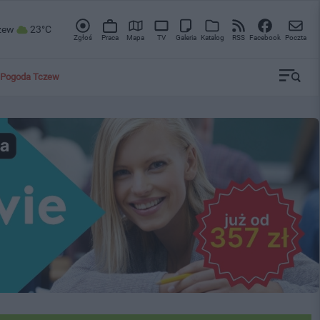
zew
23°C
Zgłoś
Praca
Mapa
TV
Galeria
Katalog
RSS
Facebook
Poczta
Pogoda Tczew