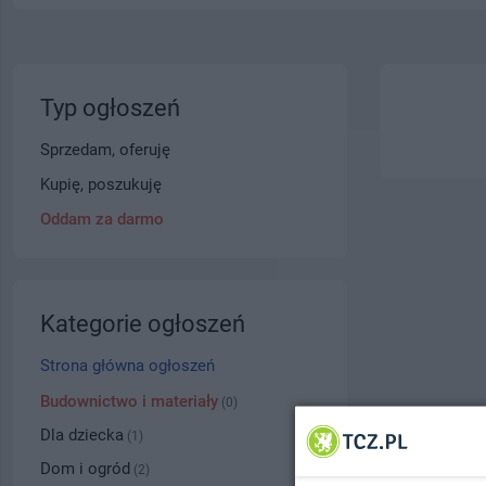
Typ ogłoszeń
Sprzedam, oferuję
Kupię, poszukuję
Oddam za darmo
Kategorie ogłoszeń
Strona główna ogłoszeń
Budownictwo i materiały
(0)
Dla dziecka
(1)
Dom i ogród
(2)