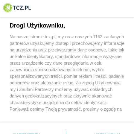
© 2001-2026 Tczew - TCZ.PL Sp. z o.o. Internetowy Serwis Informacyjny Miasta
Tczewa
Drogi Użytkowniku,
Na naszej stronie tcz.pl, my oraz naszych 1162 zaufanych
partnerów uzyskujemy dostęp i przechowujemy informacje
na urządzeniu oraz przetwarzamy dane osobowe, takie jak
unikalne identyfikatory, standardowe informacje wysyłane
przez urządzenie czy dane przeglądania w celu
zapewniania spersonalizowanych reklam, wybór
O FIRMIE
POLITYKA PRYWATNOŚCI
HOSTING
spersonalizowanych treści, pomiar reklam i treści, badanie
REKLAMA
WSPÓŁPRACA
RSS
FACEBOOK
KONTAKT
odbiorców oraz ulepszanie usług. Za zgodą Użytkownika
my i Zaufani Partnerzy możemy używać dokładnych
Nasze serwisy
danych geolokalizacyjnych oraz aktywnie skanować
charakterystykę urządzenia do celów identyfikacji.
Aktualności
Muzyka i kultura
Ponieważ cenimy Twoją prywatność, prosimy o zgodę na
Tcz24
Archiwum wydarzeń
korzystanie z tych technologii poprzez kliknięcie
Kronika Policyjna
Telewizja Internetowa
„Akceptuję”. Zgoda jest dobrowolna i zawsze możesz ją
Kalendarz imprez
Sport
zmienić/wycofać klikając przycisk ustawień prywatności
Salony urody i masażu
Żłobki i przedszkola