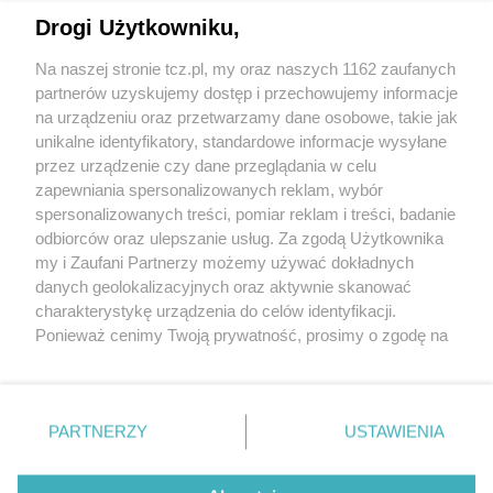
Drogi Użytkowniku,
Na naszej stronie tcz.pl, my oraz naszych 1162 zaufanych
partnerów uzyskujemy dostęp i przechowujemy informacje
na urządzeniu oraz przetwarzamy dane osobowe, takie jak
unikalne identyfikatory, standardowe informacje wysyłane
przez urządzenie czy dane przeglądania w celu
zapewniania spersonalizowanych reklam, wybór
O FIRMIE
POLITYKA PRYWATNOŚCI
HOSTING
spersonalizowanych treści, pomiar reklam i treści, badanie
REKLAMA
WSPÓŁPRACA
RSS
FACEBOOK
KONTAKT
odbiorców oraz ulepszanie usług. Za zgodą Użytkownika
my i Zaufani Partnerzy możemy używać dokładnych
Nasze serwisy
danych geolokalizacyjnych oraz aktywnie skanować
charakterystykę urządzenia do celów identyfikacji.
Aktualności
Muzyka i kultura
Ponieważ cenimy Twoją prywatność, prosimy o zgodę na
Tcz24
Archiwum wydarzeń
korzystanie z tych technologii poprzez kliknięcie
Kronika Policyjna
Telewizja Internetowa
„Akceptuję”. Zgoda jest dobrowolna i zawsze możesz ją
Kalendarz imprez
Sport
zmienić/wycofać klikając przycisk ustawień prywatności
Salony urody i masażu
Żłobki i przedszkola
PARTNERZY
USTAWIENIA
Historia miasta
Zdjęcia miasta
znajdujący się w lewym dolnym rogu strony
. Niektóre
Władze miasta
Zabytki
rodzaje przetwarzania danych nie wymagają zgody
użytkownika, ale masz prawo sprzeciwić się takiemu