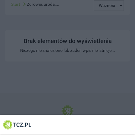
Start
Zdrowie, uroda,...
Brak elementów do wyświetlenia
Niczego nie znaleziono lub żaden wpis nie istnieje...
© 2001-2026 Tczew - TCZ.PL Sp. z o.o. Internetowy Serwis Informacyjny Miasta
Tczewa