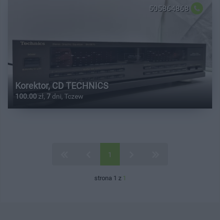
505864868
Korektor, CD TECHNICS
100.00
zł,
7
dni, Tczew
1
strona 1 z
1