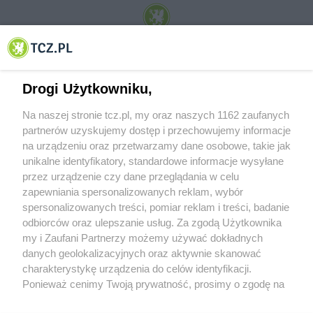
© 2001-2026 Tczew - TCZ.PL Sp. z o.o. Internetowy Serwis Informacyjny Miasta
Tczewa
Drogi Użytkowniku,
Na naszej stronie tcz.pl, my oraz naszych 1162 zaufanych
partnerów uzyskujemy dostęp i przechowujemy informacje
na urządzeniu oraz przetwarzamy dane osobowe, takie jak
unikalne identyfikatory, standardowe informacje wysyłane
przez urządzenie czy dane przeglądania w celu
zapewniania spersonalizowanych reklam, wybór
O FIRMIE
POLITYKA PRYWATNOŚCI
HOSTING
spersonalizowanych treści, pomiar reklam i treści, badanie
REKLAMA
WSPÓŁPRACA
RSS
FACEBOOK
KONTAKT
odbiorców oraz ulepszanie usług. Za zgodą Użytkownika
my i Zaufani Partnerzy możemy używać dokładnych
Nasze serwisy
danych geolokalizacyjnych oraz aktywnie skanować
charakterystykę urządzenia do celów identyfikacji.
Aktualności
Muzyka i kultura
Ponieważ cenimy Twoją prywatność, prosimy o zgodę na
Tcz24
Archiwum wydarzeń
korzystanie z tych technologii poprzez kliknięcie
Kronika Policyjna
Telewizja Internetowa