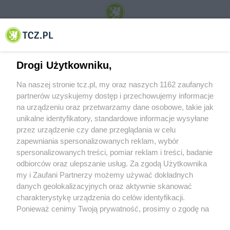
© 2001-2026 Tczew - TCZ.PL Sp. z o.o. Internetowy Serwis Informacyjny Miasta
Tczewa
Drogi Użytkowniku,
Na naszej stronie tcz.pl, my oraz naszych 1162 zaufanych
partnerów uzyskujemy dostęp i przechowujemy informacje
na urządzeniu oraz przetwarzamy dane osobowe, takie jak
unikalne identyfikatory, standardowe informacje wysyłane
przez urządzenie czy dane przeglądania w celu
zapewniania spersonalizowanych reklam, wybór
O FIRMIE
POLITYKA PRYWATNOŚCI
HOSTING
spersonalizowanych treści, pomiar reklam i treści, badanie
REKLAMA
WSPÓŁPRACA
RSS
FACEBOOK
KONTAKT
odbiorców oraz ulepszanie usług. Za zgodą Użytkownika
my i Zaufani Partnerzy możemy używać dokładnych
Nasze serwisy
danych geolokalizacyjnych oraz aktywnie skanować
charakterystykę urządzenia do celów identyfikacji.
Aktualności
Muzyka i kultura
Ponieważ cenimy Twoją prywatność, prosimy o zgodę na
Tcz24
Archiwum wydarzeń
korzystanie z tych technologii poprzez kliknięcie
Kronika Policyjna
Telewizja Internetowa