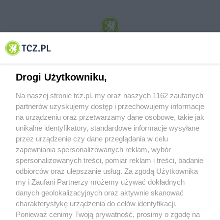
© 2001-2026 Tczew - TCZ.PL Sp. z o.o. Internetowy Serwis Informacyjny Miasta
Tczewa
Drogi Użytkowniku,
Na naszej stronie tcz.pl, my oraz naszych 1162 zaufanych
partnerów uzyskujemy dostęp i przechowujemy informacje
na urządzeniu oraz przetwarzamy dane osobowe, takie jak
unikalne identyfikatory, standardowe informacje wysyłane
przez urządzenie czy dane przeglądania w celu
zapewniania spersonalizowanych reklam, wybór
O FIRMIE
POLITYKA PRYWATNOŚCI
HOSTING
spersonalizowanych treści, pomiar reklam i treści, badanie
REKLAMA
WSPÓŁPRACA
RSS
FACEBOOK
KONTAKT
odbiorców oraz ulepszanie usług. Za zgodą Użytkownika
my i Zaufani Partnerzy możemy używać dokładnych
Nasze serwisy
danych geolokalizacyjnych oraz aktywnie skanować
charakterystykę urządzenia do celów identyfikacji.
Aktualności
Muzyka i kultura
Ponieważ cenimy Twoją prywatność, prosimy o zgodę na
Tcz24
Archiwum wydarzeń