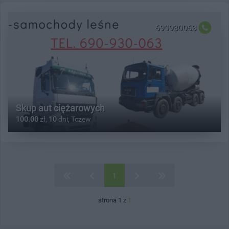
690930063
Skup aut ciężarowych
100.00
zł,
10
dni, Tczew
1
strona 1 z
1