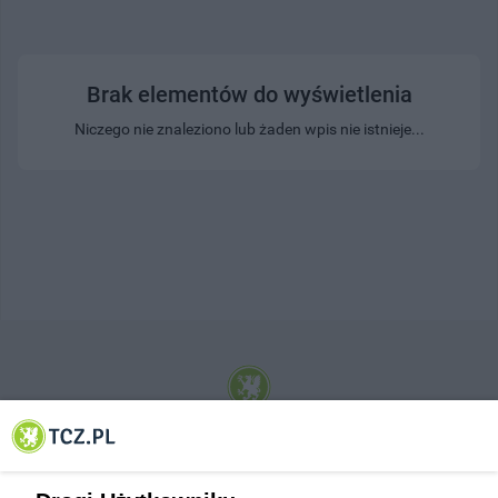
Brak elementów do wyświetlenia
Niczego nie znaleziono lub żaden wpis nie istnieje...
© 2001-2026 Tczew - TCZ.PL Sp. z o.o. Internetowy Serwis Informacyjny Miasta
Tczewa