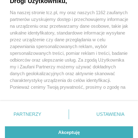
Drogi Użytkowniku,
Na naszej stronie tcz.pl, my oraz naszych 1162 zaufanych
partnerów uzyskujemy dostęp i przechowujemy informacje
na urządzeniu oraz przetwarzamy dane osobowe, takie jak
unikalne identyfikatory, standardowe informacje wysyłane
przez urządzenie czy dane przeglądania w celu
zapewniania spersonalizowanych reklam, wybór
O FIRMIE
POLITYKA PRYWATNOŚCI
HOSTING
spersonalizowanych treści, pomiar reklam i treści, badanie
REKLAMA
WSPÓŁPRACA
RSS
FACEBOOK
KONTAKT
odbiorców oraz ulepszanie usług. Za zgodą Użytkownika
my i Zaufani Partnerzy możemy używać dokładnych
Nasze serwisy
danych geolokalizacyjnych oraz aktywnie skanować
charakterystykę urządzenia do celów identyfikacji.
Aktualności
Muzyka i kultura
Ponieważ cenimy Twoją prywatność, prosimy o zgodę na
Tcz24
Archiwum wydarzeń
korzystanie z tych technologii poprzez kliknięcie
Kronika Policyjna
Telewizja Internetowa
„Akceptuję”. Zgoda jest dobrowolna i zawsze możesz ją
Kalendarz imprez
Sport
zmienić/wycofać klikając przycisk ustawień prywatności
Salony urody i masażu
Żłobki i przedszkola
PARTNERZY
USTAWIENIA
Historia miasta
Zdjęcia miasta
znajdujący się w lewym dolnym rogu strony
. Niektóre
Władze miasta
Zabytki
rodzaje przetwarzania danych nie wymagają zgody
użytkownika, ale masz prawo sprzeciwić się takiemu
Akceptuję
przetwarzaniu. Preferencje będą miały zastosowania tylko