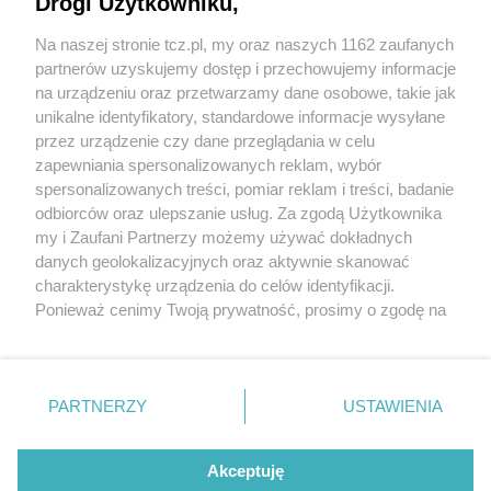
Drogi Użytkowniku,
Na naszej stronie tcz.pl, my oraz naszych 1162 zaufanych
partnerów uzyskujemy dostęp i przechowujemy informacje
na urządzeniu oraz przetwarzamy dane osobowe, takie jak
unikalne identyfikatory, standardowe informacje wysyłane
przez urządzenie czy dane przeglądania w celu
zapewniania spersonalizowanych reklam, wybór
O FIRMIE
POLITYKA PRYWATNOŚCI
HOSTING
spersonalizowanych treści, pomiar reklam i treści, badanie
REKLAMA
WSPÓŁPRACA
RSS
FACEBOOK
KONTAKT
odbiorców oraz ulepszanie usług. Za zgodą Użytkownika
my i Zaufani Partnerzy możemy używać dokładnych
Nasze serwisy
danych geolokalizacyjnych oraz aktywnie skanować
charakterystykę urządzenia do celów identyfikacji.
Aktualności
Muzyka i kultura
Ponieważ cenimy Twoją prywatność, prosimy o zgodę na
Tcz24
Archiwum wydarzeń
korzystanie z tych technologii poprzez kliknięcie
Kronika Policyjna
Telewizja Internetowa
„Akceptuję”. Zgoda jest dobrowolna i zawsze możesz ją
Kalendarz imprez
Sport
zmienić/wycofać klikając przycisk ustawień prywatności
Salony urody i masażu
Żłobki i przedszkola
PARTNERZY
USTAWIENIA
Historia miasta
Zdjęcia miasta
znajdujący się w lewym dolnym rogu strony
. Niektóre
Władze miasta
Zabytki
rodzaje przetwarzania danych nie wymagają zgody
użytkownika, ale masz prawo sprzeciwić się takiemu
Akceptuję
przetwarzaniu. Preferencje będą miały zastosowania tylko