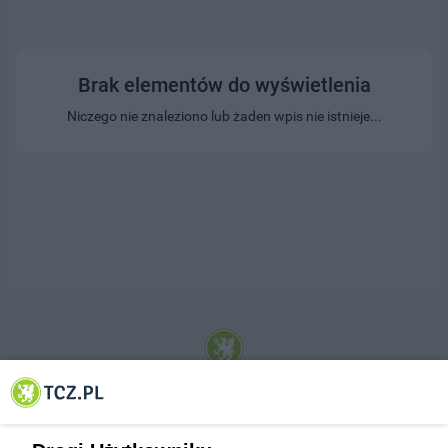
Brak elementów do wyświetlenia
Niczego nie znaleziono lub żaden wpis nie istnieje...
© 2001-2026 Tczew - TCZ.PL Sp. z o.o. Internetowy Serwis Informacyjny Miasta
Tczewa