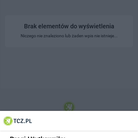
Brak elementów do wyświetlenia
Niczego nie znaleziono lub żaden wpis nie istnieje...
© 2001-2026 Tczew - TCZ.PL Sp. z o.o. Internetowy Serwis Informacyjny Miasta
Tczewa