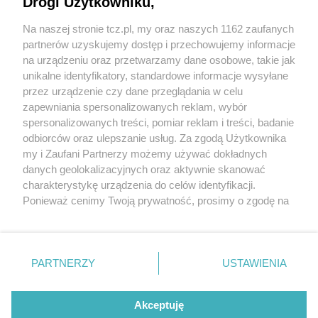
Drogi Użytkowniku,
Na naszej stronie tcz.pl, my oraz naszych 1162 zaufanych
partnerów uzyskujemy dostęp i przechowujemy informacje
na urządzeniu oraz przetwarzamy dane osobowe, takie jak
unikalne identyfikatory, standardowe informacje wysyłane
przez urządzenie czy dane przeglądania w celu
zapewniania spersonalizowanych reklam, wybór
O FIRMIE
POLITYKA PRYWATNOŚCI
HOSTING
spersonalizowanych treści, pomiar reklam i treści, badanie
REKLAMA
WSPÓŁPRACA
RSS
FACEBOOK
KONTAKT
odbiorców oraz ulepszanie usług. Za zgodą Użytkownika
my i Zaufani Partnerzy możemy używać dokładnych
Nasze serwisy
danych geolokalizacyjnych oraz aktywnie skanować
charakterystykę urządzenia do celów identyfikacji.
Aktualności
Muzyka i kultura
Ponieważ cenimy Twoją prywatność, prosimy o zgodę na
Tcz24
Archiwum wydarzeń
korzystanie z tych technologii poprzez kliknięcie
Kronika Policyjna
Telewizja Internetowa
„Akceptuję”. Zgoda jest dobrowolna i zawsze możesz ją
Kalendarz imprez
Sport
zmienić/wycofać klikając przycisk ustawień prywatności
Salony urody i masażu
Żłobki i przedszkola
PARTNERZY
USTAWIENIA
Historia miasta
Zdjęcia miasta
znajdujący się w lewym dolnym rogu strony
. Niektóre
Władze miasta
Zabytki
rodzaje przetwarzania danych nie wymagają zgody
użytkownika, ale masz prawo sprzeciwić się takiemu
Akceptuję
przetwarzaniu. Preferencje będą miały zastosowania tylko