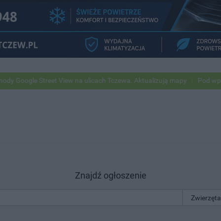
gle Street View na ulicach Tczewa. Aktualizują mapy
Pod wpływem a
Znajdź ogłoszenie