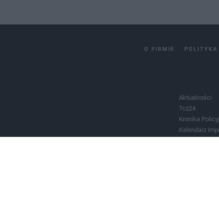
O FIRMIE
POLITYKA
Aktualności
Tcz24
Kronika Policy
Kalendarz imp
Salony urody 
Historia miast
Władze miast