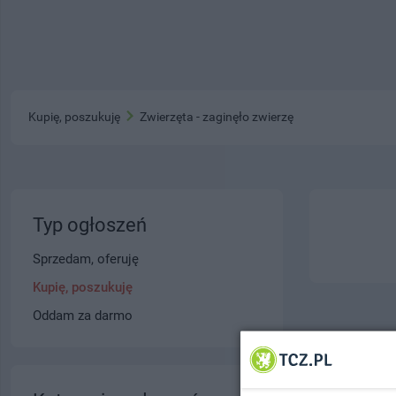
Kupię, poszukuję
Zwierzęta - zaginęło zwierzę
Typ ogłoszeń
Sprzedam, oferuję
Kupię, poszukuję
Oddam za darmo