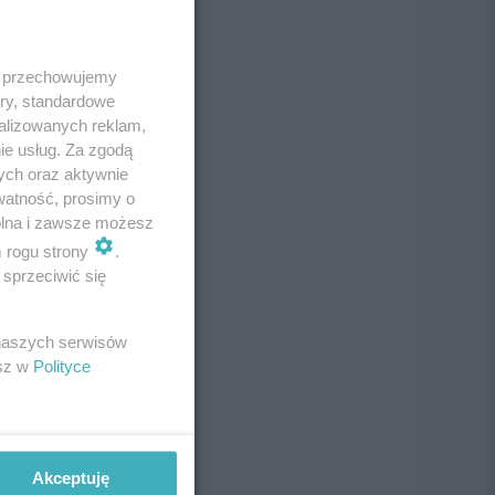
 i przechowujemy
ory, standardowe
alizowanych reklam,
ie usług. Za zgodą
ych oraz aktywnie
watność, prosimy o
wolna i zawsze możesz
m rogu strony
.
sprzeciwić się
 naszych serwisów
esz w
Polityce
Akceptuję