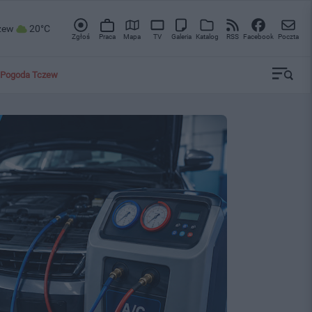
zew
20°C
Zgłoś
Praca
Mapa
TV
Galeria
Katalog
RSS
Facebook
Poczta
Pogoda Tczew