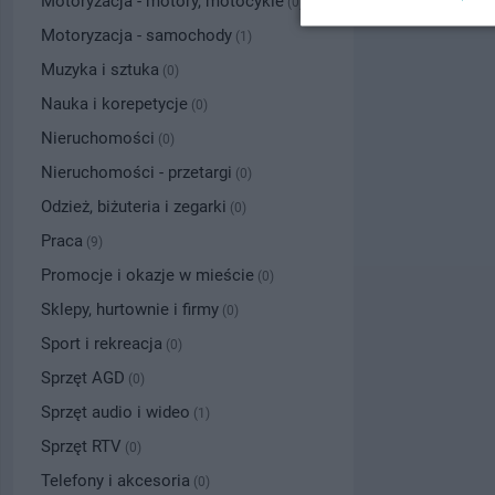
Motoryzacja - motory, motocykle
(0)
Motoryzacja - samochody
(1)
Muzyka i sztuka
(0)
Nauka i korepetycje
(0)
Nieruchomości
(0)
Nieruchomości - przetargi
(0)
Odzież, biżuteria i zegarki
(0)
Praca
(9)
Promocje i okazje w mieście
(0)
Sklepy, hurtownie i firmy
(0)
Sport i rekreacja
(0)
Sprzęt AGD
(0)
Sprzęt audio i wideo
(1)
Sprzęt RTV
(0)
Telefony i akcesoria
(0)