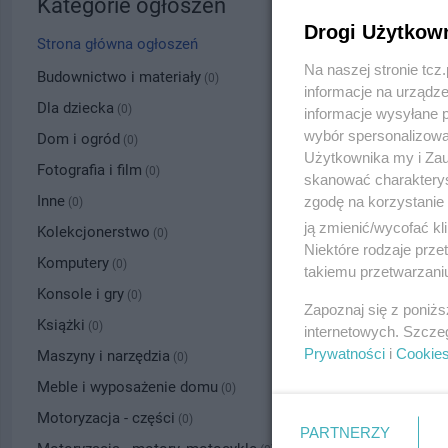
Kategorie ogłoszeń
Drogi Użytkow
Strona główna ogłoszeń
Na naszej stronie tc
Budownictwo i materiały
(0)
informacje na urządze
Dla dziecka
(0)
informacje wysyłane 
wybór spersonalizowan
Dom i ogród
(0)
Użytkownika my i Zau
Fotografia i film
(0)
skanować charakterys
Inne
zgodę na korzystanie 
(0)
ją zmienić/wycofać kl
Kolekcjonerstwo
(0)
Niektóre rodzaje prz
Komputery
(0)
takiemu przetwarzaniu
Konsole i gry
(0)
Zapoznaj się z poniż
Książki
(0)
internetowych. Szcze
Prywatności
i
Cookie
Maszyny i narzędzia
(0)
Meble i wyposażenie domu
(0)
Motoryzacja - części
(0)
PARTNERZY