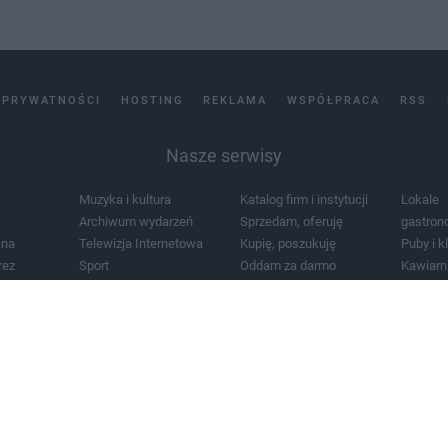
 PRYWATNOŚCI
HOSTING
REKLAMA
WSPÓŁPRACA
RSS
Nasze serwisy
Muzyka i kultura
Katalog firm i instytucji
Lokale
Archiwum wydarzeń
Sprzedam, oferuję
gastron
jna
Telewizja Internetowa
Kupię, poszukuję
Puby i k
rez
Sport
Oddam za darmo
Kawiarn
i masażu
Żłobki i przedszkola
Lekarze i szpitale
Noclegi
a
Zdjęcia miasta
Schody
Apteki
a
Zabytki
Kościoły
Mapa m
Pogoda
Zainstaluj aplikację Tcz.pl w Google Play:
Android