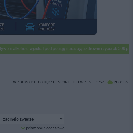
lkoholu wjechał pod pociąg narażając zdrowie i życie ok 500 pasażeró
WIADOMOŚCI
CO BĘDZIE
SPORT
TELEWIZJA
TCZ24
POGODA
pokaż opcje dodatkowe