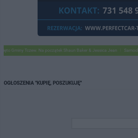
Gminy Tczew. Na początek Shaun Baker & Jessica Jean
Samochody Goo
OGŁOSZENIA "KUPIĘ, POSZUKUJĘ"