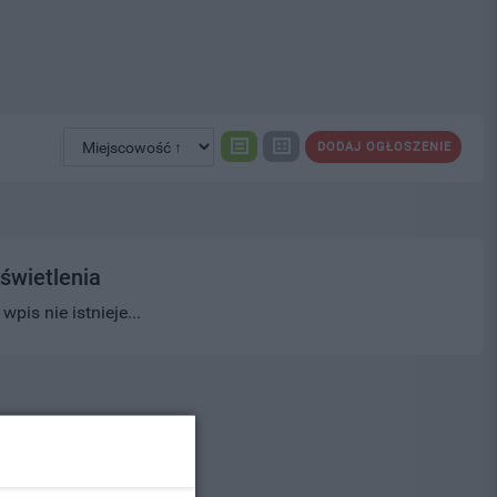
DODAJ OGŁOSZENIE
świetlenia
pis nie istnieje...