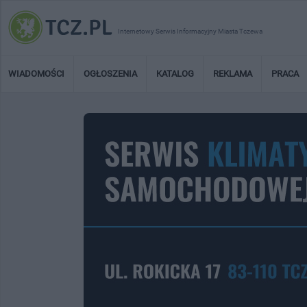
Internetowy Serwis Informacyjny Miasta Tczewa
WIADOMOŚCI
OGŁOSZENIA
KATALOG
REKLAMA
PRACA