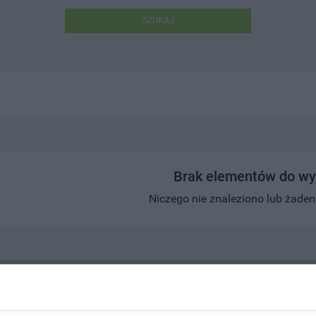
SZUKAJ
Brak elementów do wy
Niczego nie znaleziono lub żaden w