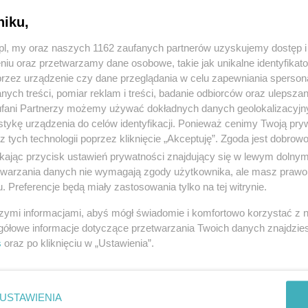
niku,
z.pl, my oraz naszych 1162 zaufanych partnerów uzyskujemy dostęp
niu oraz przetwarzamy dane osobowe, takie jak unikalne identyfikat
przez urządzenie czy dane przeglądania w celu zapewniania sperson
ych treści, pomiar reklam i treści, badanie odbiorców oraz ulepszan
fani Partnerzy możemy używać dokładnych danych geolokalizacyjn
tykę urządzenia do celów identyfikacji. Ponieważ cenimy Twoją pry
z tych technologii poprzez kliknięcie „Akceptuję”. Zgoda jest dobro
ikając przycisk ustawień prywatności znajdujący się w lewym dolny
etwarzania danych nie wymagają zgody użytkownika, ale masz prawo 
. Preferencje będą miały zastosowania tylko na tej witrynie.
szymi informacjami, abyś mógł świadomie i komfortowo korzystać z
gółowe informacje dotyczące przetwarzania Twoich danych znajdzi
s
oraz po kliknięciu w „Ustawienia”.
USTAWIENIA