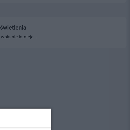
świetlenia
pis nie istnieje...