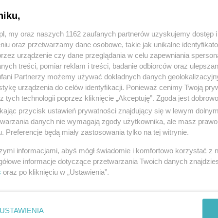
niku,
z.pl, my oraz naszych 1162 zaufanych partnerów uzyskujemy dostęp
niu oraz przetwarzamy dane osobowe, takie jak unikalne identyfikat
przez urządzenie czy dane przeglądania w celu zapewniania sperson
ych treści, pomiar reklam i treści, badanie odbiorców oraz ulepszan
fani Partnerzy możemy używać dokładnych danych geolokalizacyjn
tykę urządzenia do celów identyfikacji. Ponieważ cenimy Twoją pry
z tych technologii poprzez kliknięcie „Akceptuję”. Zgoda jest dobro
ikając przycisk ustawień prywatności znajdujący się w lewym dolny
etwarzania danych nie wymagają zgody użytkownika, ale masz prawo 
. Preferencje będą miały zastosowania tylko na tej witrynie.
szymi informacjami, abyś mógł świadomie i komfortowo korzystać z
gółowe informacje dotyczące przetwarzania Twoich danych znajdzi
s
oraz po kliknięciu w „Ustawienia”.
USTAWIENIA