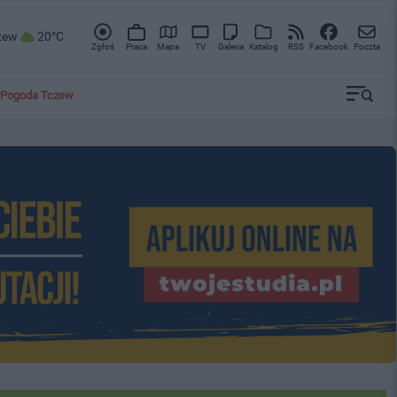
zew
20°C
Zgłoś
Praca
Mapa
TV
Galeria
Katalog
RSS
Facebook
Poczta
Pogoda Tczew