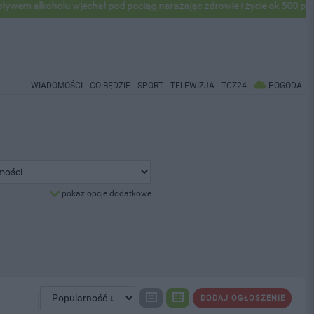
alkoholu wjechał pod pociąg narażając zdrowie i życie ok 500 pasażer
WIADOMOŚCI
CO BĘDZIE
SPORT
TELEWIZJA
TCZ24
POGODA
pokaż opcje dodatkowe
DODAJ OGŁOSZENIE