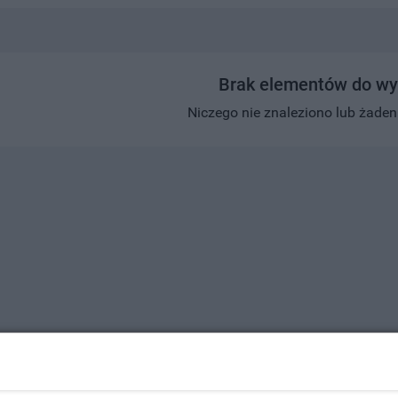
Brak elementów do wy
Niczego nie znaleziono lub żaden w