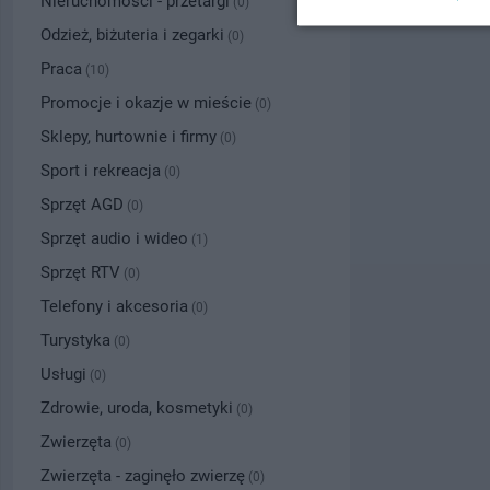
Nieruchomości - przetargi
(0)
Odzież, biżuteria i zegarki
(0)
Praca
(10)
Promocje i okazje w mieście
(0)
Sklepy, hurtownie i firmy
(0)
Sport i rekreacja
(0)
Sprzęt AGD
(0)
Sprzęt audio i wideo
(1)
Sprzęt RTV
(0)
Telefony i akcesoria
(0)
Turystyka
(0)
Usługi
(0)
Zdrowie, uroda, kosmetyki
(0)
Zwierzęta
(0)
Zwierzęta - zaginęło zwierzę
(0)