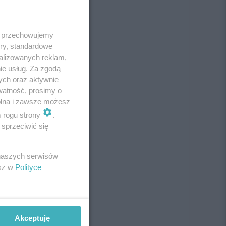
 i przechowujemy
ory, standardowe
alizowanych reklam,
ie usług. Za zgodą
ych oraz aktywnie
watność, prosimy o
wolna i zawsze możesz
m rogu strony
.
sprzeciwić się
 naszych serwisów
esz w
Polityce
Akceptuję