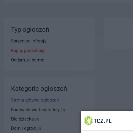
Typ ogłoszeń
Sprzedam, oferuję
Kupię, poszukuję
Oddam za darmo
Kategorie ogłoszeń
Strona główna ogłoszeń
Budownictwo i materiały
(0)
Dla dziecka
(0)
Dom i ogród
(0)