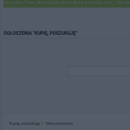
 Gminy Tczew. Na początek Shaun Baker & Jessica Jean
Samochody G
OGŁOSZENIA "KUPIĘ, POSZUKUJĘ"
Kupię, poszukuję
Nieruchomości