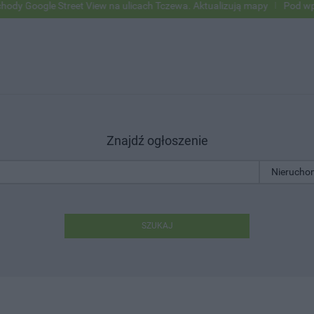
oogle Street View na ulicach Tczewa. Aktualizują mapy
Pod wpływem 
Znajdź ogłoszenie
SZUKAJ