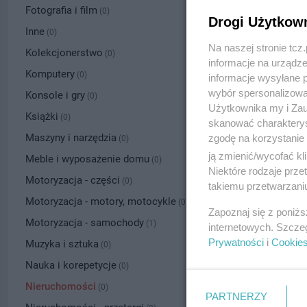
Fotografia i film
(0)
Drogi Użytkow
Inne
(0)
Na naszej stronie tc
Kolekcjonerstwo
(0)
informacje na urządze
Komputery
(0)
informacje wysyłane 
wybór spersonalizowan
Konsole i gry
(0)
Użytkownika my i Zau
Książki
(0)
skanować charakterys
Maszyny i narzędzia
zgodę na korzystanie 
(0)
ją zmienić/wycofać kl
Meble i wyposażenie domu
(0)
Niektóre rodzaje prz
Motoryzacja - części
(0)
takiemu przetwarzaniu
Motoryzacja - motory, motocykle
(0)
Zapoznaj się z poniż
Motoryzacja - samochody
(1)
internetowych. Szcze
Prywatności
i
Cookie
Muzyka i sztuka
(0)
Nauka i korepetycje
(0)
Nieruchomości
(0)
PARTNERZY