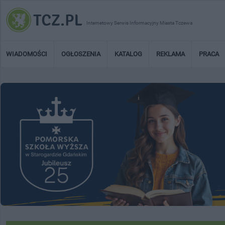
Internetowy Serwis Informacyjny Miasta Tczewa
WIADOMOŚCI
OGŁOSZENIA
KATALOG
REKLAMA
PRACA