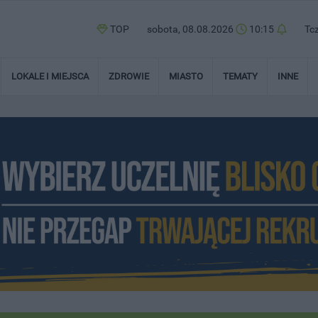
TOP
sobota, 08.08.2026
10:15
Tc
LOKALE I MIEJSCA
ZDROWIE
MIASTO
TEMATY
INNE