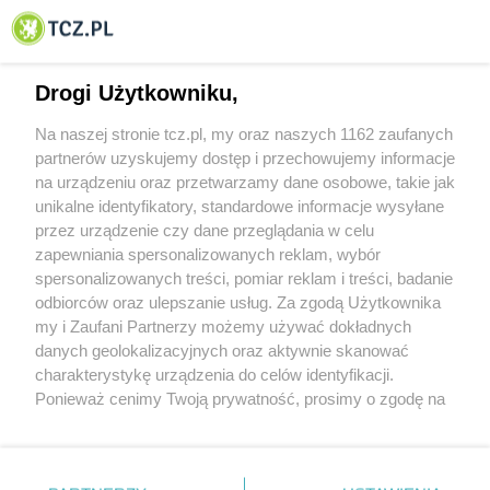
© 2001-2026 Tczew - TCZ.PL Sp. z o.o. Internetowy Serwis Informacyjny Miasta
Tczewa
Drogi Użytkowniku,
Na naszej stronie tcz.pl, my oraz naszych 1162 zaufanych
partnerów uzyskujemy dostęp i przechowujemy informacje
na urządzeniu oraz przetwarzamy dane osobowe, takie jak
unikalne identyfikatory, standardowe informacje wysyłane
przez urządzenie czy dane przeglądania w celu
zapewniania spersonalizowanych reklam, wybór
O FIRMIE
POLITYKA PRYWATNOŚCI
HOSTING
spersonalizowanych treści, pomiar reklam i treści, badanie
REKLAMA
WSPÓŁPRACA
RSS
FACEBOOK
KONTAKT
odbiorców oraz ulepszanie usług. Za zgodą Użytkownika
my i Zaufani Partnerzy możemy używać dokładnych
Nasze serwisy
danych geolokalizacyjnych oraz aktywnie skanować
charakterystykę urządzenia do celów identyfikacji.
Aktualności
Muzyka i kultura
Ponieważ cenimy Twoją prywatność, prosimy o zgodę na
Tcz24
Archiwum wydarzeń
korzystanie z tych technologii poprzez kliknięcie
Kronika Policyjna
Telewizja Internetowa
„Akceptuję”. Zgoda jest dobrowolna i zawsze możesz ją
Kalendarz imprez
Sport
zmienić/wycofać klikając przycisk ustawień prywatności
Salony urody i masażu
Żłobki i przedszkola