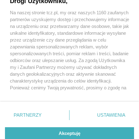
Drogi Użytkowniku,
Na naszej stronie tcz.pl, my oraz naszych 1160 zaufanych
partnerów uzyskujemy dostęp i przechowujemy informacje
na urządzeniu oraz przetwarzamy dane osobowe, takie jak
unikalne identyfikatory, standardowe informacje wysyłane
przez urządzenie czy dane przeglądania w celu
zapewniania spersonalizowanych reklam, wybór
O FIRMIE
POLITYKA PRYWATNOŚCI
HOSTING
spersonalizowanych treści, pomiar reklam i treści, badanie
REKLAMA
WSPÓŁPRACA
RSS
FACEBOOK
KONTAKT
odbiorców oraz ulepszanie usług. Za zgodą Użytkownika
my i Zaufani Partnerzy możemy używać dokładnych
Nasze serwisy
danych geolokalizacyjnych oraz aktywnie skanować
charakterystykę urządzenia do celów identyfikacji.
Aktualności
Muzyka i kultura
Ponieważ cenimy Twoją prywatność, prosimy o zgodę na
Tcz24
Archiwum wydarzeń
korzystanie z tych technologii poprzez kliknięcie
Kronika Policyjna
Telewizja Internetowa
„Akceptuję”. Zgoda jest dobrowolna i zawsze możesz ją
Kalendarz imprez
Sport
zmienić/wycofać klikając przycisk ustawień prywatności
Salony urody i masażu
Żłobki i przedszkola
PARTNERZY
USTAWIENIA
Historia miasta
Zdjęcia miasta
znajdujący się w lewym dolnym rogu strony
. Niektóre
Władze miasta
Zabytki
rodzaje przetwarzania danych nie wymagają zgody
użytkownika, ale masz prawo sprzeciwić się takiemu
Akceptuję
przetwarzaniu. Preferencje będą miały zastosowania tylko