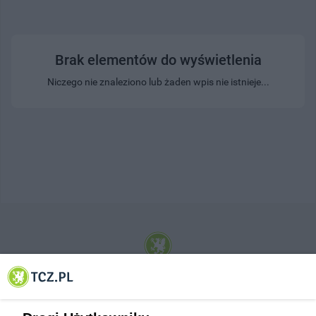
Brak elementów do wyświetlenia
Niczego nie znaleziono lub żaden wpis nie istnieje...
© 2001-2026 Tczew - TCZ.PL Sp. z o.o. Internetowy Serwis Informacyjny Miasta
Tczewa