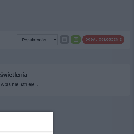
DODAJ OGŁOSZENIE
świetlenia
pis nie istnieje...