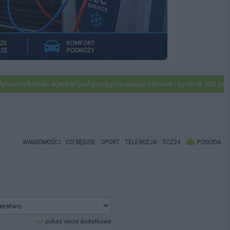
lkoholu wjechał pod pociąg narażając zdrowie i życie ok 500 pasażeró
WIADOMOŚCI
CO BĘDZIE
SPORT
TELEWIZJA
TCZ24
POGODA
pokaż opcje dodatkowe