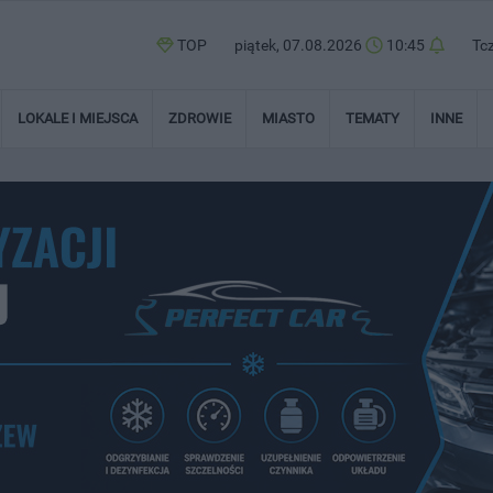
TOP
piątek, 07.08.2026
10:45
Tc
LOKALE I MIEJSCA
ZDROWIE
MIASTO
TEMATY
INNE