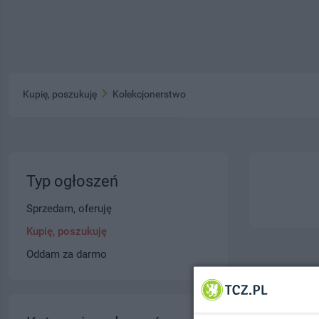
Kupię, poszukuję
Kolekcjonerstwo
Typ ogłoszeń
Sprzedam, oferuję
Kupię, poszukuję
Oddam za darmo