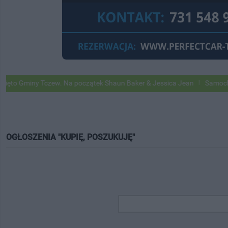
Gminy Tczew. Na początek Shaun Baker & Jessica Jean
Samochody Goo
OGŁOSZENIA "KUPIĘ, POSZUKUJĘ"