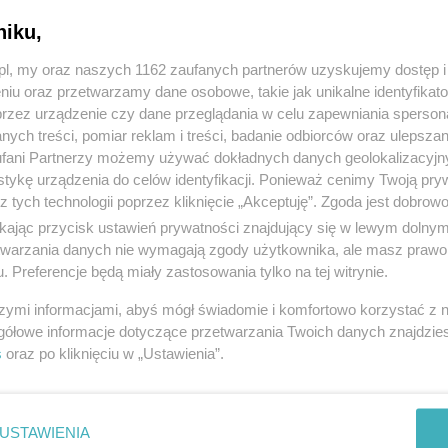
niku,
z.pl, my oraz naszych 1162 zaufanych partnerów uzyskujemy dostęp
niu oraz przetwarzamy dane osobowe, takie jak unikalne identyfikat
przez urządzenie czy dane przeglądania w celu zapewniania sperson
ych treści, pomiar reklam i treści, badanie odbiorców oraz ulepszan
fani Partnerzy możemy używać dokładnych danych geolokalizacyjn
tykę urządzenia do celów identyfikacji. Ponieważ cenimy Twoją pry
z tych technologii poprzez kliknięcie „Akceptuję”. Zgoda jest dobro
ikając przycisk ustawień prywatności znajdujący się w lewym dolny
etwarzania danych nie wymagają zgody użytkownika, ale masz prawo 
. Preferencje będą miały zastosowania tylko na tej witrynie.
szymi informacjami, abyś mógł świadomie i komfortowo korzystać z
gółowe informacje dotyczące przetwarzania Twoich danych znajdzi
s
oraz po kliknięciu w „Ustawienia”.
USTAWIENIA