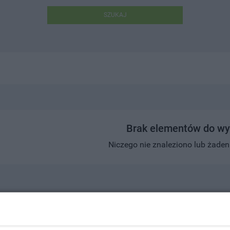
SZUKAJ
Brak elementów do wy
Niczego nie znaleziono lub żaden w