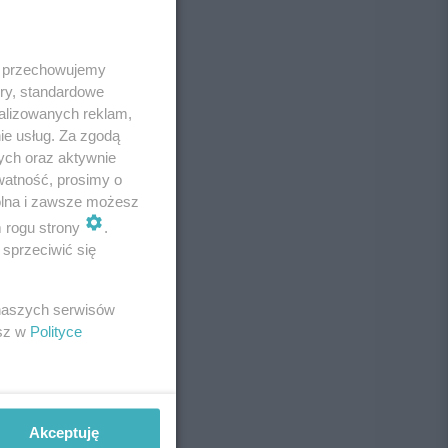
 i przechowujemy
ory, standardowe
alizowanych reklam,
ie usług. Za zgodą
ych oraz aktywnie
watność, prosimy o
wolna i zawsze możesz
m rogu strony
.
sprzeciwić się
 naszych serwisów
esz w
Polityce
Akceptuję