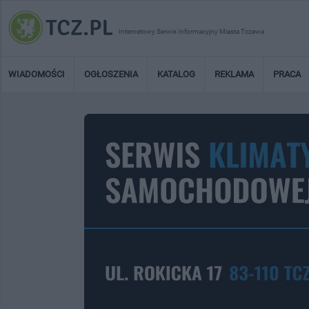
Internetowy Serwis Informacyjny Miasta Tczewa
WIADOMOŚCI
OGŁOSZENIA
KATALOG
REKLAMA
PRACA