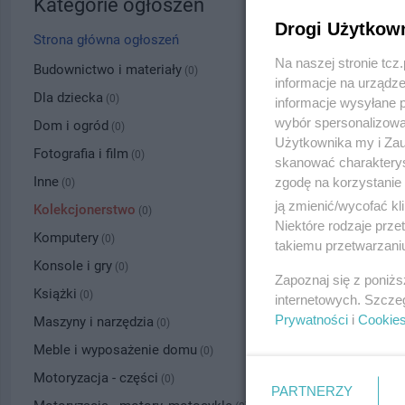
Kategorie ogłoszeń
Drogi Użytkow
Strona główna ogłoszeń
Na naszej stronie tc
Budownictwo i materiały
(0)
informacje na urządze
Dla dziecka
(0)
informacje wysyłane 
wybór spersonalizowan
Dom i ogród
(0)
Użytkownika my i Zau
Fotografia i film
(0)
skanować charakterys
Inne
zgodę na korzystanie 
(0)
ją zmienić/wycofać kl
Kolekcjonerstwo
(0)
Niektóre rodzaje prz
Komputery
(0)
takiemu przetwarzaniu
Konsole i gry
(0)
Zapoznaj się z poniż
Książki
(0)
internetowych. Szcze
Prywatności
i
Cookie
Maszyny i narzędzia
(0)
Meble i wyposażenie domu
(0)
Motoryzacja - części
(0)
PARTNERZY