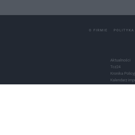
O FIRMIE
POLITYKA
Aktualności
Tcz24
Kronika Policy
Kalendarz imp
Salony urody 
Historia miast
Władze miast