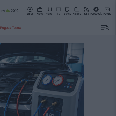
zew
20°C
Zgłoś
Praca
Mapa
TV
Galeria
Katalog
RSS
Facebook
Poczta
Pogoda Tczew