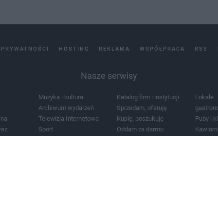
 PRYWATNOŚCI
HOSTING
REKLAMA
WSPÓŁPRACA
RSS
Nasze serwisy
Muzyka i kultura
Katalog firm i instytucji
Lokale
Archiwum wydarzeń
Sprzedam, oferuję
gastron
jna
Telewizja Internetowa
Kupię, poszukuję
Puby i k
rez
Sport
Oddam za darmo
Kawiarn
i masażu
Żłobki i przedszkola
Lekarze i szpitale
Noclegi
a
Zdjęcia miasta
Schody
Apteki
a
Zabytki
Kościoły
Mapa m
Pogoda
Zainstaluj aplikację Tcz.pl w Google Play:
Android