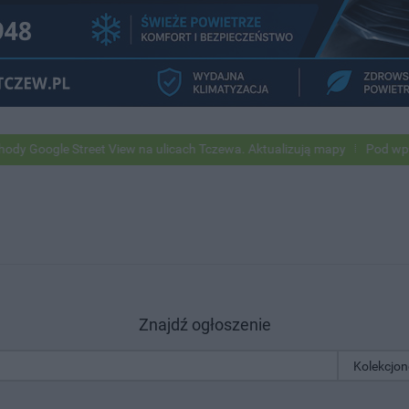
gle Street View na ulicach Tczewa. Aktualizują mapy
Pod wpływem a
Znajdź ogłoszenie