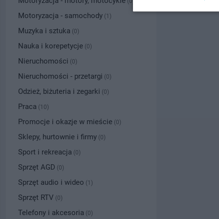
Motoryzacja - motory, motocykle
(0)
Motoryzacja - samochody
(1)
Muzyka i sztuka
(0)
Nauka i korepetycje
(0)
Nieruchomości
(0)
Nieruchomości - przetargi
(0)
Odzież, biżuteria i zegarki
(0)
Praca
(10)
Promocje i okazje w mieście
(0)
Sklepy, hurtownie i firmy
(0)
Sport i rekreacja
(0)
Sprzęt AGD
(0)
Sprzęt audio i wideo
(1)
Sprzęt RTV
(0)
Telefony i akcesoria
(0)