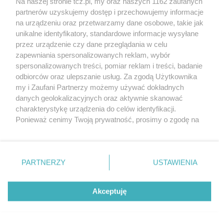
Na naszej stronie tcz.pl, my oraz naszych 1162 zaufanych
partnerów uzyskujemy dostęp i przechowujemy informacje
na urządzeniu oraz przetwarzamy dane osobowe, takie jak
unikalne identyfikatory, standardowe informacje wysyłane
przez urządzenie czy dane przeglądania w celu
zapewniania spersonalizowanych reklam, wybór
O FIRMIE
POLITYKA PRYWATNOŚCI
HOSTING
spersonalizowanych treści, pomiar reklam i treści, badanie
REKLAMA
WSPÓŁPRACA
RSS
FACEBOOK
KONTAKT
odbiorców oraz ulepszanie usług. Za zgodą Użytkownika
my i Zaufani Partnerzy możemy używać dokładnych
Nasze serwisy
danych geolokalizacyjnych oraz aktywnie skanować
charakterystykę urządzenia do celów identyfikacji.
Aktualności
Muzyka i kultura
Ponieważ cenimy Twoją prywatność, prosimy o zgodę na
Tcz24
Archiwum wydarzeń
korzystanie z tych technologii poprzez kliknięcie
Kronika Policyjna
Telewizja Internetowa
„Akceptuję”. Zgoda jest dobrowolna i zawsze możesz ją
Kalendarz imprez
Sport
zmienić/wycofać klikając przycisk ustawień prywatności
Salony urody i masażu
Żłobki i przedszkola
PARTNERZY
USTAWIENIA
Historia miasta
Zdjęcia miasta
znajdujący się w lewym dolnym rogu strony
. Niektóre
Władze miasta
Zabytki
rodzaje przetwarzania danych nie wymagają zgody
użytkownika, ale masz prawo sprzeciwić się takiemu
Akceptuję
przetwarzaniu. Preferencje będą miały zastosowania tylko
na tej witrynie.
Zainstaluj aplikację Tcz.pl w Google Play:
Android