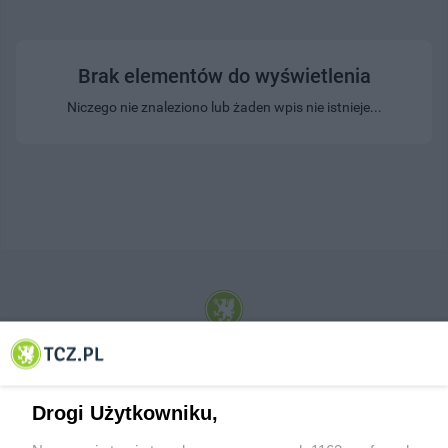
Brak elementów do wyświetlenia
Niczego nie znaleziono lub żaden wpis nie istnieje...
© 2001-2026 Tczew - TCZ.PL Sp. z o.o. Internetowy Serwis Informacyjny Miasta
Tczewa
Drogi Użytkowniku,