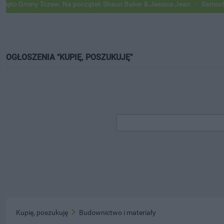
 Gminy Tczew. Na początek Shaun Baker & Jessica Jean
Samochody Go
OGŁOSZENIA "KUPIĘ, POSZUKUJĘ"
Kupię, poszukuję
Budownictwo i materiały