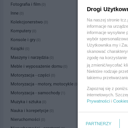
Fotografia i film
(0)
Drogi Użytkow
Inne
(0)
Na naszej stronie tc
Kolekcjonerstwo
(0)
informacje na urządze
Komputery
(0)
informacje wysyłane 
wybór spersonalizowan
Konsole i gry
(0)
Użytkownika my i Zau
Książki
(0)
skanować charakterys
Maszyny i narzędzia
zgodę na korzystanie 
(0)
ją zmienić/wycofać kl
Meble i wyposażenie domu
(0)
Niektóre rodzaje prz
Motoryzacja - części
(0)
takiemu przetwarzaniu
Motoryzacja - motory, motocykle
(0)
Zapoznaj się z poniż
Motoryzacja - samochody
(1)
internetowych. Szcze
Prywatności
i
Cookie
Muzyka i sztuka
(0)
Nauka i korepetycje
(0)
Nieruchomości
(0)
PARTNERZY