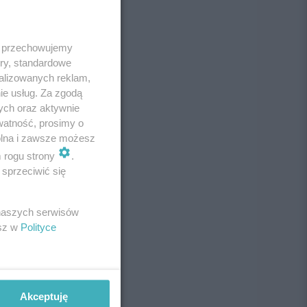
 i przechowujemy
ory, standardowe
alizowanych reklam,
ie usług. Za zgodą
ych oraz aktywnie
watność, prosimy o
wolna i zawsze możesz
m rogu strony
.
sprzeciwić się
 naszych serwisów
esz w
Polityce
Akceptuję