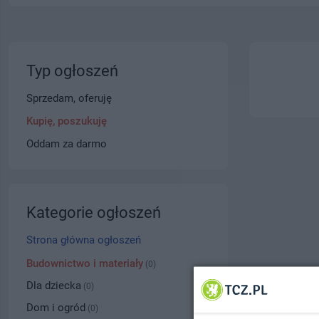
Typ ogłoszeń
Sprzedam, oferuję
Kupię, poszukuję
Oddam za darmo
Kategorie ogłoszeń
Strona główna ogłoszeń
Budownictwo i materiały
(0)
Dla dziecka
(0)
Dom i ogród
(0)