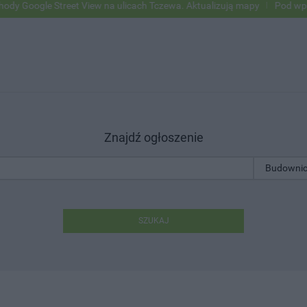
ogle Street View na ulicach Tczewa. Aktualizują mapy
Pod wpływem 
Znajdź ogłoszenie
SZUKAJ