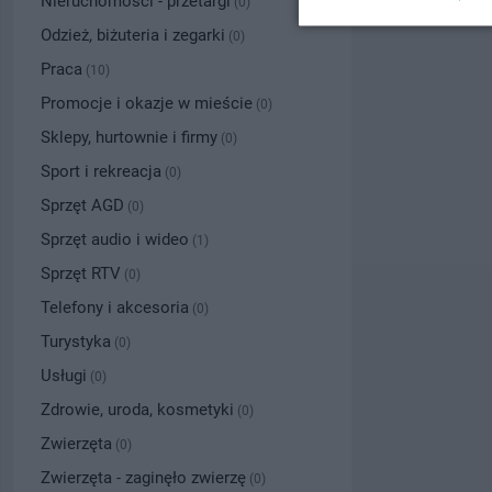
Nieruchomości - przetargi
(0)
Odzież, biżuteria i zegarki
(0)
Praca
(10)
Promocje i okazje w mieście
(0)
Sklepy, hurtownie i firmy
(0)
Sport i rekreacja
(0)
Sprzęt AGD
(0)
Sprzęt audio i wideo
(1)
Sprzęt RTV
(0)
Telefony i akcesoria
(0)
Turystyka
(0)
Usługi
(0)
Zdrowie, uroda, kosmetyki
(0)
Zwierzęta
(0)
Zwierzęta - zaginęło zwierzę
(0)