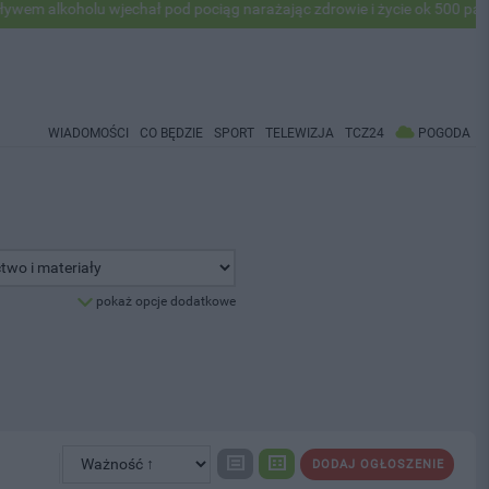
alkoholu wjechał pod pociąg narażając zdrowie i życie ok 500 pasażeró
WIADOMOŚCI
CO BĘDZIE
SPORT
TELEWIZJA
TCZ24
POGODA
pokaż opcje dodatkowe
DODAJ OGŁOSZENIE