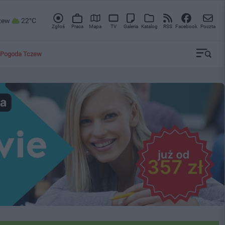
zew
22°C
Zgłoś
Praca
Mapa
TV
Galeria
Katalog
RSS
Facebook
Poczta
Pogoda Tczew