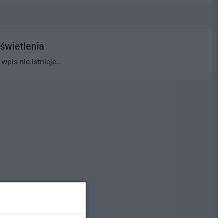
świetlenia
pis nie istnieje...