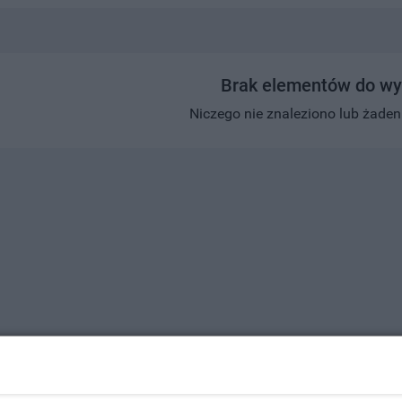
Brak elementów do wy
Niczego nie znaleziono lub żaden w