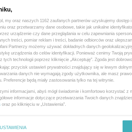
niku,
z.pl, my oraz naszych 1162 zaufanych partnerów uzyskujemy dostęp
niu oraz przetwarzamy dane osobowe, takie jak unikalne identyfikat
przez urządzenie czy dane przeglądania w celu zapewniania sperson
ych treści, pomiar reklam i treści, badanie odbiorców oraz ulepszan
fani Partnerzy możemy używać dokładnych danych geolokalizacyjn
tykę urządzenia do celów identyfikacji. Ponieważ cenimy Twoją pry
z tych technologii poprzez kliknięcie „Akceptuję”. Zgoda jest dobro
ikając przycisk ustawień prywatności znajdujący się w lewym dolny
etwarzania danych nie wymagają zgody użytkownika, ale masz prawo 
. Preferencje będą miały zastosowania tylko na tej witrynie.
szymi informacjami, abyś mógł świadomie i komfortowo korzystać z
gółowe informacje dotyczące przetwarzania Twoich danych znajdzi
s
oraz po kliknięciu w „Ustawienia”.
USTAWIENIA