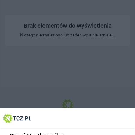
Brak elementów do wyświetlenia
Niczego nie znaleziono lub żaden wpis nie istnieje...
© 2001-2026 Tczew - TCZ.PL Sp. z o.o. Internetowy Serwis Informacyjny Miasta
Tczewa