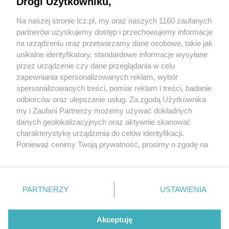
Drogi Użytkowniku,
Na naszej stronie tcz.pl, my oraz naszych 1160 zaufanych
partnerów uzyskujemy dostęp i przechowujemy informacje
na urządzeniu oraz przetwarzamy dane osobowe, takie jak
unikalne identyfikatory, standardowe informacje wysyłane
przez urządzenie czy dane przeglądania w celu
zapewniania spersonalizowanych reklam, wybór
O FIRMIE
POLITYKA PRYWATNOŚCI
HOSTING
spersonalizowanych treści, pomiar reklam i treści, badanie
REKLAMA
WSPÓŁPRACA
RSS
FACEBOOK
KONTAKT
odbiorców oraz ulepszanie usług. Za zgodą Użytkownika
my i Zaufani Partnerzy możemy używać dokładnych
Nasze serwisy
danych geolokalizacyjnych oraz aktywnie skanować
charakterystykę urządzenia do celów identyfikacji.
Aktualności
Muzyka i kultura
Ponieważ cenimy Twoją prywatność, prosimy o zgodę na
Tcz24
Archiwum wydarzeń
korzystanie z tych technologii poprzez kliknięcie
Kronika Policyjna
Telewizja Internetowa
„Akceptuję”. Zgoda jest dobrowolna i zawsze możesz ją
Kalendarz imprez
Sport
zmienić/wycofać klikając przycisk ustawień prywatności
Salony urody i masażu
Żłobki i przedszkola
PARTNERZY
USTAWIENIA
Historia miasta
Zdjęcia miasta
znajdujący się w lewym dolnym rogu strony
. Niektóre
Władze miasta
Zabytki
rodzaje przetwarzania danych nie wymagają zgody
użytkownika, ale masz prawo sprzeciwić się takiemu
Akceptuję
przetwarzaniu. Preferencje będą miały zastosowania tylko