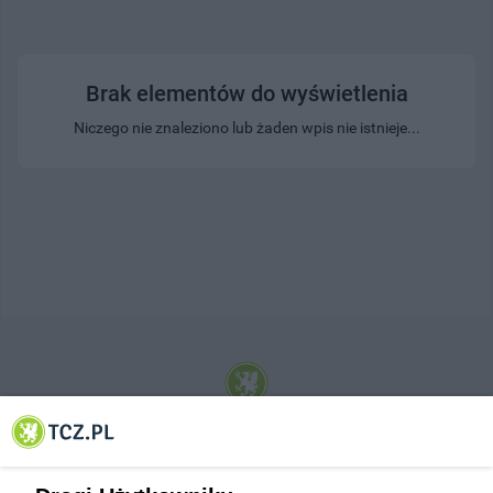
Brak elementów do wyświetlenia
Niczego nie znaleziono lub żaden wpis nie istnieje...
© 2001-2026 Tczew - TCZ.PL Sp. z o.o. Internetowy Serwis Informacyjny Miasta
Tczewa