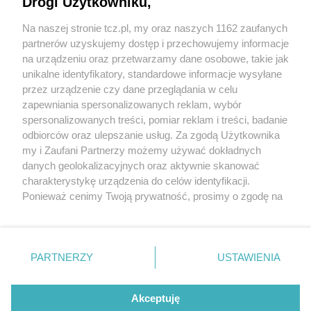
Drogi Użytkowniku,
Na naszej stronie tcz.pl, my oraz naszych 1162 zaufanych
partnerów uzyskujemy dostęp i przechowujemy informacje
na urządzeniu oraz przetwarzamy dane osobowe, takie jak
unikalne identyfikatory, standardowe informacje wysyłane
przez urządzenie czy dane przeglądania w celu
zapewniania spersonalizowanych reklam, wybór
O FIRMIE
POLITYKA PRYWATNOŚCI
HOSTING
spersonalizowanych treści, pomiar reklam i treści, badanie
REKLAMA
WSPÓŁPRACA
RSS
FACEBOOK
KONTAKT
odbiorców oraz ulepszanie usług. Za zgodą Użytkownika
my i Zaufani Partnerzy możemy używać dokładnych
Nasze serwisy
danych geolokalizacyjnych oraz aktywnie skanować
charakterystykę urządzenia do celów identyfikacji.
Aktualności
Muzyka i kultura
Ponieważ cenimy Twoją prywatność, prosimy o zgodę na
Tcz24
Archiwum wydarzeń
korzystanie z tych technologii poprzez kliknięcie
Kronika Policyjna
Telewizja Internetowa
„Akceptuję”. Zgoda jest dobrowolna i zawsze możesz ją
Kalendarz imprez
Sport
zmienić/wycofać klikając przycisk ustawień prywatności
Salony urody i masażu
Żłobki i przedszkola
PARTNERZY
USTAWIENIA
Historia miasta
Zdjęcia miasta
znajdujący się w lewym dolnym rogu strony
. Niektóre
Władze miasta
Zabytki
rodzaje przetwarzania danych nie wymagają zgody
użytkownika, ale masz prawo sprzeciwić się takiemu
Akceptuję
przetwarzaniu. Preferencje będą miały zastosowania tylko