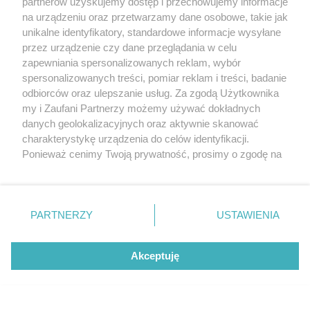
partnerów uzyskujemy dostęp i przechowujemy informacje
na urządzeniu oraz przetwarzamy dane osobowe, takie jak
unikalne identyfikatory, standardowe informacje wysyłane
przez urządzenie czy dane przeglądania w celu
zapewniania spersonalizowanych reklam, wybór
O FIRMIE
POLITYKA PRYWATNOŚCI
HOSTING
spersonalizowanych treści, pomiar reklam i treści, badanie
REKLAMA
WSPÓŁPRACA
RSS
FACEBOOK
KONTAKT
odbiorców oraz ulepszanie usług. Za zgodą Użytkownika
my i Zaufani Partnerzy możemy używać dokładnych
Nasze serwisy
danych geolokalizacyjnych oraz aktywnie skanować
charakterystykę urządzenia do celów identyfikacji.
Aktualności
Muzyka i kultura
Ponieważ cenimy Twoją prywatność, prosimy o zgodę na
Tcz24
Archiwum wydarzeń
korzystanie z tych technologii poprzez kliknięcie
Kronika Policyjna
Telewizja Internetowa
„Akceptuję”. Zgoda jest dobrowolna i zawsze możesz ją
Kalendarz imprez
Sport
zmienić/wycofać klikając przycisk ustawień prywatności
Salony urody i masażu
Żłobki i przedszkola
PARTNERZY
USTAWIENIA
Historia miasta
Zdjęcia miasta
znajdujący się w lewym dolnym rogu strony
. Niektóre
Władze miasta
Zabytki
rodzaje przetwarzania danych nie wymagają zgody
użytkownika, ale masz prawo sprzeciwić się takiemu
Akceptuję
przetwarzaniu. Preferencje będą miały zastosowania tylko
na tej witrynie.
Zainstaluj aplikację Tcz.pl w Google Play:
Android
Zapoznaj się z poniższymi informacjami, abyś mógł