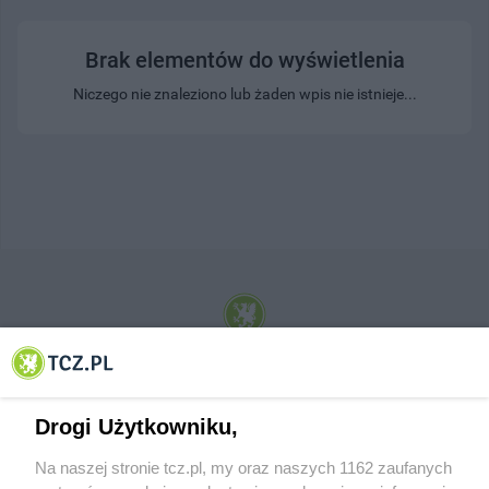
Brak elementów do wyświetlenia
Niczego nie znaleziono lub żaden wpis nie istnieje...
© 2001-2026 Tczew - TCZ.PL Sp. z o.o. Internetowy Serwis Informacyjny Miasta
Tczewa
Drogi Użytkowniku,
Na naszej stronie tcz.pl, my oraz naszych 1162 zaufanych