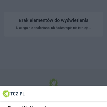
Brak elementów do wyświetlenia
Niczego nie znaleziono lub żaden wpis nie istnieje...
© 2001-2026 Tczew - TCZ.PL Sp. z o.o. Internetowy Serwis Informacyjny Miasta
Tczewa