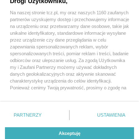
Drogi Użytkowniku,
Na naszej stronie tcz.pl, my oraz naszych 1160 zaufanych
partnerów uzyskujemy dostęp i przechowujemy informacje
na urządzeniu oraz przetwarzamy dane osobowe, takie jak
unikalne identyfikatory, standardowe informacje wysyłane
przez urządzenie czy dane przeglądania w celu
zapewniania spersonalizowanych reklam, wybór
O FIRMIE
POLITYKA PRYWATNOŚCI
HOSTING
spersonalizowanych treści, pomiar reklam i treści, badanie
REKLAMA
WSPÓŁPRACA
RSS
FACEBOOK
KONTAKT
odbiorców oraz ulepszanie usług. Za zgodą Użytkownika
my i Zaufani Partnerzy możemy używać dokładnych
Nasze serwisy
danych geolokalizacyjnych oraz aktywnie skanować
charakterystykę urządzenia do celów identyfikacji.
Aktualności
Muzyka i kultura
Ponieważ cenimy Twoją prywatność, prosimy o zgodę na
Tcz24
Archiwum wydarzeń
korzystanie z tych technologii poprzez kliknięcie
Kronika Policyjna
Telewizja Internetowa
„Akceptuję”. Zgoda jest dobrowolna i zawsze możesz ją
Kalendarz imprez
Sport
zmienić/wycofać klikając przycisk ustawień prywatności
Salony urody i masażu
Żłobki i przedszkola
PARTNERZY
USTAWIENIA
Historia miasta
Zdjęcia miasta
znajdujący się w lewym dolnym rogu strony
. Niektóre
Władze miasta
Zabytki
rodzaje przetwarzania danych nie wymagają zgody
użytkownika, ale masz prawo sprzeciwić się takiemu
Akceptuję
przetwarzaniu. Preferencje będą miały zastosowania tylko