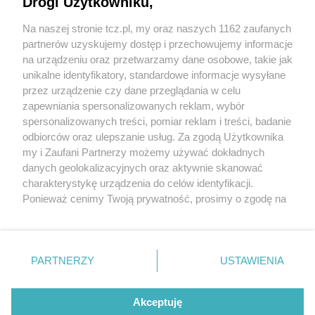
Drogi Użytkowniku,
Na naszej stronie tcz.pl, my oraz naszych 1162 zaufanych
partnerów uzyskujemy dostęp i przechowujemy informacje
na urządzeniu oraz przetwarzamy dane osobowe, takie jak
unikalne identyfikatory, standardowe informacje wysyłane
przez urządzenie czy dane przeglądania w celu
zapewniania spersonalizowanych reklam, wybór
O FIRMIE
POLITYKA PRYWATNOŚCI
HOSTING
spersonalizowanych treści, pomiar reklam i treści, badanie
REKLAMA
WSPÓŁPRACA
RSS
FACEBOOK
KONTAKT
odbiorców oraz ulepszanie usług. Za zgodą Użytkownika
my i Zaufani Partnerzy możemy używać dokładnych
Nasze serwisy
danych geolokalizacyjnych oraz aktywnie skanować
charakterystykę urządzenia do celów identyfikacji.
Aktualności
Muzyka i kultura
Ponieważ cenimy Twoją prywatność, prosimy o zgodę na
Tcz24
Archiwum wydarzeń
korzystanie z tych technologii poprzez kliknięcie
Kronika Policyjna
Telewizja Internetowa
„Akceptuję”. Zgoda jest dobrowolna i zawsze możesz ją
Kalendarz imprez
Sport
zmienić/wycofać klikając przycisk ustawień prywatności
Salony urody i masażu
Żłobki i przedszkola
PARTNERZY
USTAWIENIA
Historia miasta
Zdjęcia miasta
znajdujący się w lewym dolnym rogu strony
. Niektóre
Władze miasta
Zabytki
rodzaje przetwarzania danych nie wymagają zgody
użytkownika, ale masz prawo sprzeciwić się takiemu
Akceptuję
przetwarzaniu. Preferencje będą miały zastosowania tylko