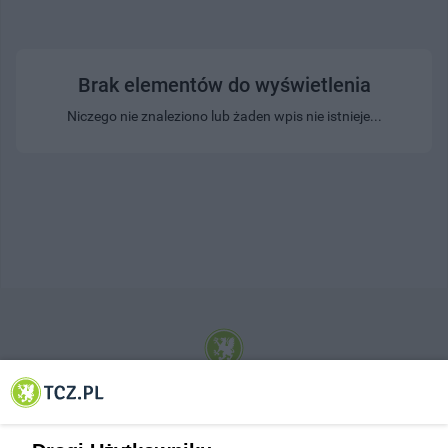
Brak elementów do wyświetlenia
Niczego nie znaleziono lub żaden wpis nie istnieje...
© 2001-2026 Tczew - TCZ.PL Sp. z o.o. Internetowy Serwis Informacyjny Miasta
Tczewa